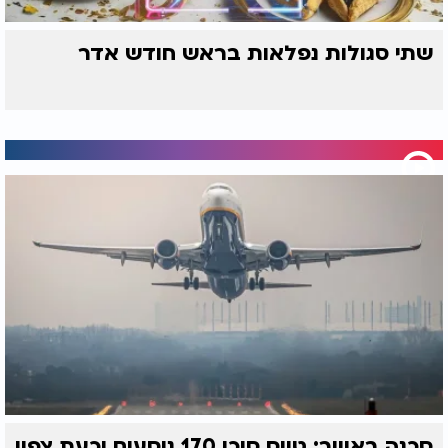
שתי סגולות נפלאות בראש חודש אדר
סכנה באוויר: טייס סיכן 170 נוסעים וכעת צפוי