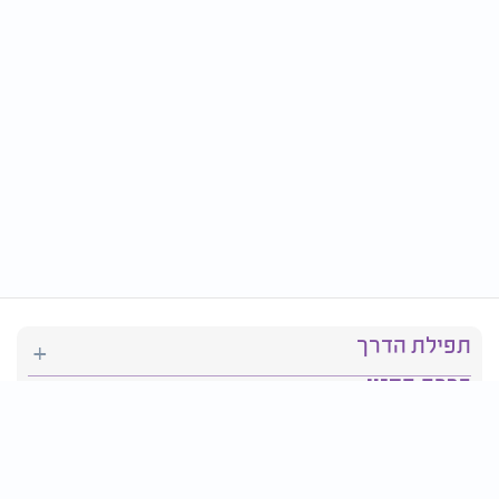
תפילת הדרך
ברכת המזון
יהדות
סידור תפילה