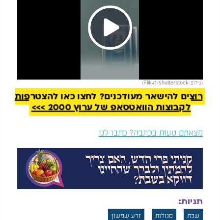
Play
להמשך קריאה
(צילום: Flik47/shutterstock)
Video
רוצים להישאר מעודכנים? לחצו כאן להצטרפות
לקבוצות הוואטסאפ של ערוץ 2000 >>>
מצאתם טעות בכתבה? כתבו לנו
תגיות:
שבת
סגולות
זרע שמשון