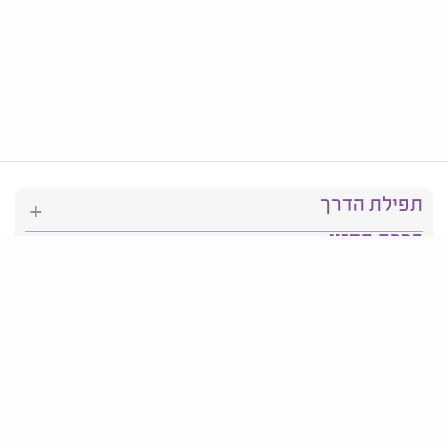
תפילת הדרך
ברכת המזון
יהדות
סידור תפילה
בריאות
חגים ומועדים