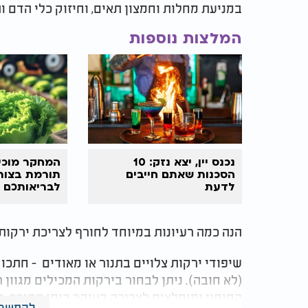
במניעת מחלות וחמצון תאים, וחיזוק כלי הדם ו
המלצות נוספות
נכנס יין, יצא נזק: 10
המחקר מוכי
הסכנות שאתם חייבים
תורמת בצור
לדעת
לבריאותכם
הנה כמה רעיונות במיוחד לחורף לצריכת ירקות
שיפודי ירקות צלויים בתנור או מאודים - חתכ
(לא חובה). ניתן לבחור בירקות המכילים מגוון
החיסון ומומלצים לצריכה בעיקר בימי החורף, בה
להמשך 