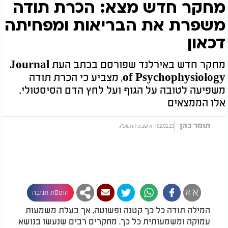
מחקר חדש מצא: הכרת תודה
משפרת את הבריאות ומפחיתה
דכאון
מחקר חדש באירלנד שפורסם בכתב העת Journal
of Psychophysiology, מצביע כי הכרת תודה
משפיעה לטובה על הגוף ועל לחץ הדם הסיסטולי.
אלו הממצאים
תומר כהן
02.02.23 י"א שבט התשפ"ג
א
א
הוספת תגובה
המילה תודה כל כך קטנה ופשוטה, אך בעלת משמעות
עמוקה ומשמעותית כל כך. מחקרים רבים שנעשו בנושא