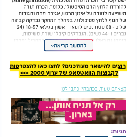
להורדת הלחץ הדם הסיסטולי. כלומר, הכרת תודה
משפיעה לטובה על איזון הרגש, אגירת מתח ותגובות
של הגוף ללחץ פסיכולוגי. במהלך המחקר נבדקה קבוצה
של כ - 68 סטודנטים לתואר ראשון בגילאי 18-57 (24
גברים ו -44 נשים). הנבדקים קיבלו שורת משימות,
ביניהן גם כאלו שגרמו להם לחץ, כאשר במקביל נמדדו
להמשך קריאה
תגובות כלי הדם והלב במהלך הלחץ, וכמו כן נמדדו
התגובות לאחר הכרת התודה הממלכתית ונרשמה ירידה
בלחץ הדם הסיסטולי במהלך הניסוי.
רוצים להישאר מעודכנים? לחצו כאן להצטרפות
לקבוצות הוואטסאפ של ערוץ 2000 >>>
מצאתם טעות בכתבה? כתבו לנו
תגיות: