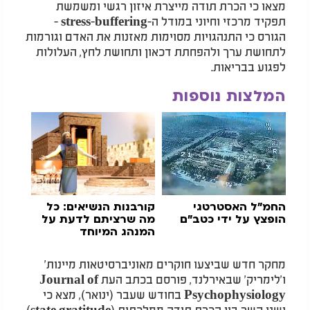
מצאו כי הכרת תודה מייצרת איזון רגשי ומשמשת
תפקיד מרכזי וחיוני במודל ה-stress-buffering -
הגורס כי התנהגויות מסוימות מאזנות את האדם וגורמות
לתחושת ערך ולהפחתת דכאון ותחושת לחץ, העלולות
לפגוע בבריאות.
המלצות נוספות
החמ"ל האסטרטגי
קורבנות הנשיאים: כל
הופצץ על ידי כטב"ם
מה שרציתם לדעת על
המנהג המיוחד
מחקר חדש שביצעו חוקרים מאוניברסיטאות מיינות'
ו'לימריק' שבאירלנד, פורסם בכתב העת Journal of
Psychophysiology בחודש שעבר (ינואר), מצא כי
ישנו קשר בין הכרת תודה ממלכתית (state gratitude)