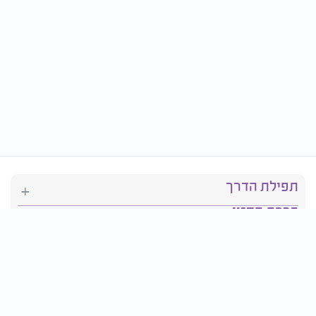
תפילת הדרך
ברכת המזון
יהדות
סידור תפילה
בריאות
חגים ומועדים