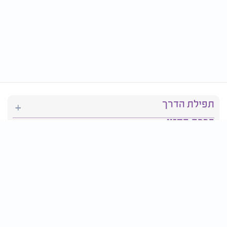
תפילת הדרך
ברכת המזון
יהדות
סידור תפילה
בריאות
חגים ומועדים