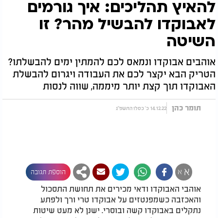
להאיץ תהליכים: איך גורמים
לאבוקדו להבשיל מהר? זו
השיטה
אוהבים אבוקדו ונמאס לכם להמתין ימים להבשלתו?
הטריק הבא יקצר לכם את העבודה ויגרום להבשלת
האבוקדו תוך קצת יותר מיממה, שווה לנסות
תומר כהן
14.12.22 כ' כסלו התשפ"ג
א
א
הוספת תגובה
אוהבי האבוקדו ודאי מכירים את תחושת התסכול
והאכזבה כשמפנטזים על אבוקדו טרי ורך ולפתע
נתקלים באבוקדו קשה ובוסרי. ישנן לא מעט שיטות