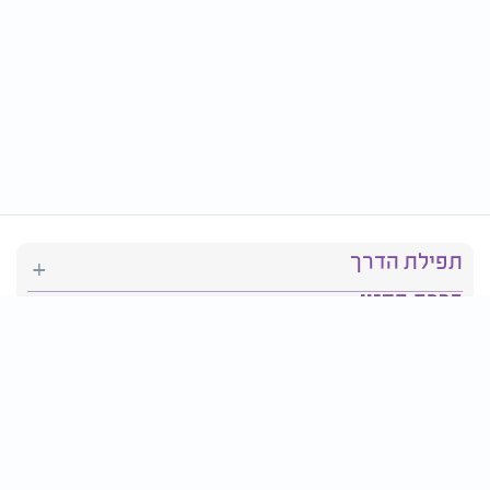
תפילת הדרך
ברכת המזון
יהדות
סידור תפילה
בריאות
חגים ומועדים