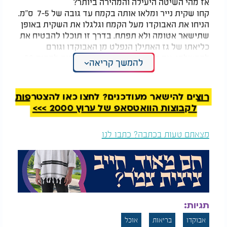
אז מהי השיטה היעילה והמהירה ביותר?
קחו שקית נייר ומלאו אותה בקמח עד גובה של 7-5 ס"מ.
הניחו את האבוקדו מעל הקמח וגלגלו את השקית באופן
שתישאר אטומה ולא תפתח. בדרך זו תוכלו להבטיח את
כליאתו של גז האתילן הנפלט מן האבוקדו וגורם
להבשלתו. את האבוקדו יש להשאיר בשקית לפחות 36
להמשך קריאה
שעות, ואם מדובר באבוקדו קשה במיוחד, מומלץ
להמתין כ- 12 שעות נוספות.
רוצים להישאר מעודכנים? לחצו כאן להצטרפות
המלצות נוספות
לקבוצות הוואטסאפ של ערוץ 2000 >>>
מצאתם טעות בכתבה? כתבו לנו
חיסון או מערכת החיסון?
מה יקרה לגופי אם
הבאנו לפניכם את הדרך
אפחית בכל יום כף מלח
הפשוטה כדי להיות
מהצריכה הכללית?
תגיות:
בריאים
אבוקדו
בריאות
אוכל
במקום לשים קמח - ניתן לעשות את אותו הטריק גם עם