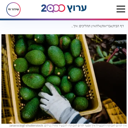
שידור חי
דף הבית
בריאות
להאיץ תהליכים: איך גורמים לאבוקדו להבשיל מהר? זו השיטה
איך לגרום לאבוקדו להבשיל? איך אפשר לגרום לאבוקדו להבשיל מהר? (צילום: anarociogf/shutterstock)