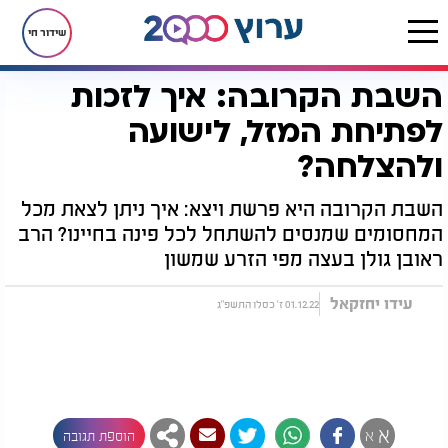
שידור חי
השבת הקרובה: איך לזכות
דף הבית
יהדות
לקראת שבת
סגולות לשבת
השבת הקרובה: איך לזכות לפתיחת המזל, לישועה ולהצלחה?
לפתיחת המזל, לישועה
ולהצלחה?
השבת הקרובה היא פרשת ויצא: איך ניתן לצאת מכל
המחסומים שמנסים להשתחל לכל פינה בחיינו? הרב
ראובן גולן בעצה מפי הזרע שמשון
עידו יחזקאל
01.12.22 ז' כסלו התשפ"ג
א
א
הוספת תגובה