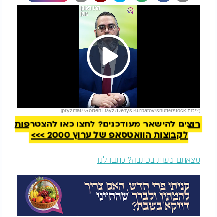
Play
להמשך קריאה
(צילום: pryzmat/ Golden Dayz/Denys Kurbatov/shutterstock)
Video
רוצים להישאר מעודכנים? לחצו כאן להצטרפות
לקבוצות הוואטסאפ של ערוץ 2000 >>>
מצאתם טעות בכתבה? כתבו לנו