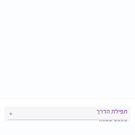
תפילת הדרך
ברכת המזון
יהדות