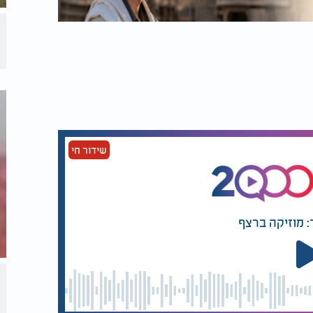
שידור חי
: מוזיקה ברצף