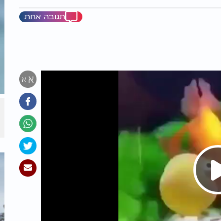
תגובה אחת
א
א