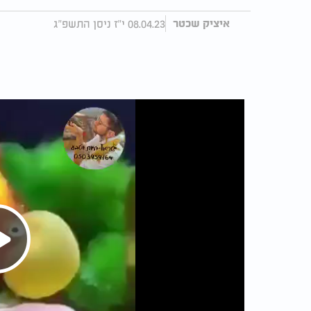
08.04.23 י"ז ניסן התשפ"ג
איציק שכטר
Play