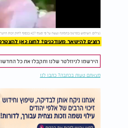
Video
להמשך 
(צילום: השימוש בסרטון/בתמונה נעשה על פי סעיף 27א בכפוף לחוק זכות היוצרים. בעל זכות היוצרים זכאי לבקש את הסרת הסרטון מ-
רוצים להישאר מעודכנים? לחצו כאן להצטרפות ל
הירשמו לניוזלטר שלנו ותקבלו את כל החדשו
מצאתם טעות בכתבה? כתבו לנו