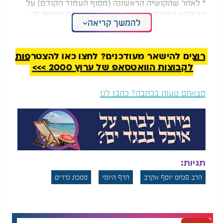
* לאחר שהקושיה הראשונה (מסוף העמוד הקודם) על
רב הונא נשארה בקושיה, הגמרא ממשיכה בעמוד זה
להמשך קריאה
להקשות שתי קושיות נוספות (ובעמוד הבא קושיה
נוספת) על רב הונא, ומתרצת.
רוצים להישאר מעודכנים? לחצו כאן להצטרפות
לקבוצות הוואטסאפ של ערוץ 2000 >>>
מצאתם טעות בכתבה? כתבו לנו
תגיות:
הרב פנחס יוסף אקרב
הדף היומי
מסכת נדרים