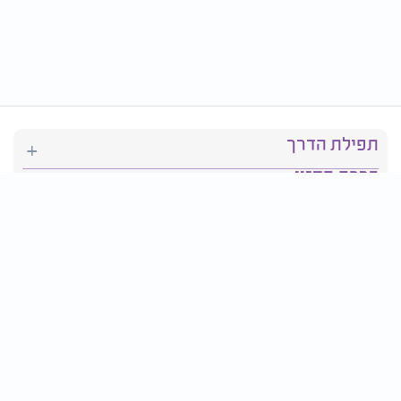
תפילת הדרך
ברכת המזון
יהדות
סידור תפילה
בריאות
חגים ומועדים