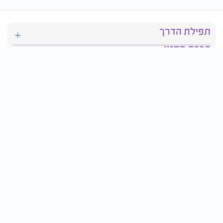
תפילת הדרך
ברכת המזון
יהדות
סידור תפילה
בריאות
חגים ומועדים
פרטים ליצירת קשר: