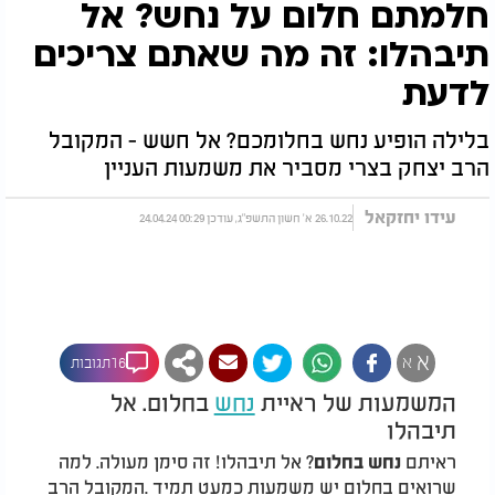
חלמתם חלום על נחש? אל
תיבהלו: זה מה שאתם צריכים
לדעת
בלילה הופיע נחש בחלומכם? אל חשש - המקובל
הרב יצחק בצרי מסביר את משמעות העניין
עידו יחזקאל
26.10.22 א' חשון התשפ"ג, עודכן 00:29 24.04.24
א
א
16תגובות
המשמעות של ראיית
נחש
בחלום. אל
תיבהלו
ראיתם
? אל תיבהלו! זה סימן מעולה. למה
נחש בחלום
שרואים בחלום יש משמעות כמעט תמיד
.
המקובל הרב