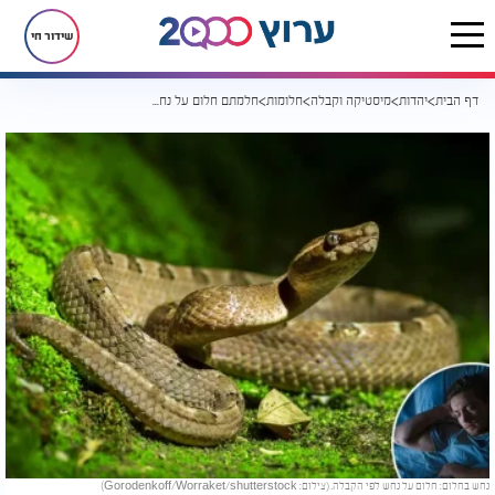
שידור חי
דף הבית
יהדות
מיסטיקה וקבלה
חלומות
חלמתם חלום על נחש? אל תיבהלו: זה מה שאתם צריכים לדעת
נחש בחלום: חלום על נחש לפי הקבלה. (צילום: Gorodenkoff/Worraket/shutterstock)