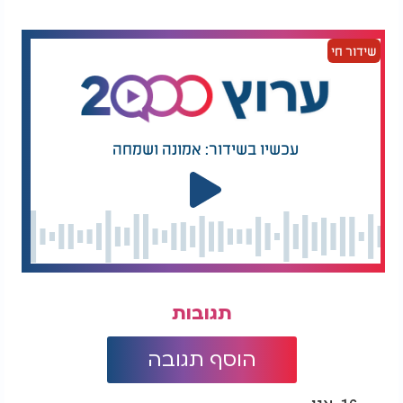
המלצות נוספות
שידור חי
עכשיו בשידור: אמונה ושמחה
הרב יגן זצ"ל: "הנפטר
3 סימנים כדי לזהות
הגיע בחלום וביקש
שהחלום שלכם אמיתי
שיתקשרו לאשתו"
מה יהיה לאדם שרואה בחלומו נחש?
לאדם
תהיה עשירות, פרנסה, שפע.
הרואה נחש בחלום
זה סימן מעולה וטוב ואין סיבה להיבהל מהנחש בחלום,
תגובות
לא כל מה שנראה מפחיד הוא אכן רע. אם חלמתם על
נחש, מהרו לבקש ולהתפלל על הפרנסה
.
הוסף תגובה