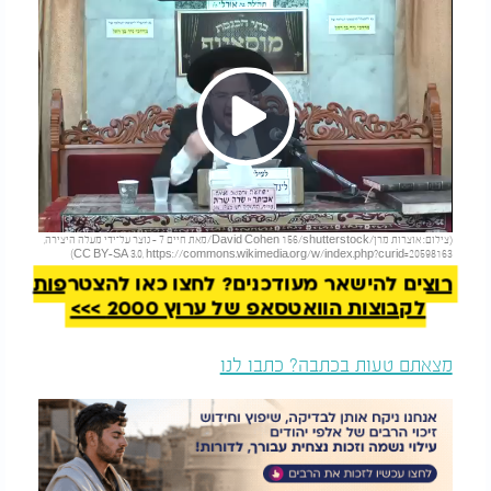
Play
להמשך קריאה
(צילום: אוצרות מרן/David Cohen 156/shutterstock/מאת חיים 7 - נוצר על־ידי מעלה היצירה,
Video
CC BY-SA 3.0, https://commons.wikimedia.org/w/index.php?curid=20598163)
רוצים להישאר מעודכנים? לחצו כאן להצטרפות
לקבוצות הוואטסאפ של ערוץ 2000 >>>
מצאתם טעות בכתבה? כתבו לנו