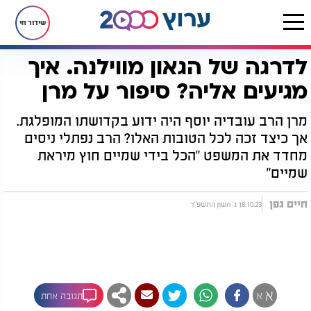
שידור חי
לדרגה של הגאון מווילנה. איך
דף הבית
הרב עובדיה יוסף
לדרגה של הגאון מווילנה. איך מגיעים אליה? סיפור על מרן
מגיעים אליה? סיפור על מרן
מרן הרב עובדיה יוסף היה ידוע בקדושתו המופלגת.
אך כיצד זכה לכל הטובות האלו? הרב נפתלי ניסים
מחדד את המשפט "הכל בידי שמיים חוץ מיראת
שמיים"
חיים גפן
18.10.23 ג' חשון התשפ"ד
א
א
תגובה אחת