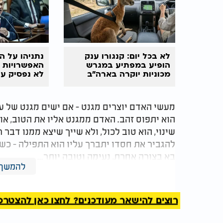
לא בכל יום: קנגורו ענק
נתניהו על הד
הופיע במפתיע במגרש
האפשרויות ע
מכוניות יוקרה בארה"ב
לא נפסיק ע
ישובו"
מעשי האדם יוצרים מגנט - אם ישים מגנט של ע
הוא יתפוס זהב. האדם ממגנט אליו את הטוב, או
שינוי, הוא טוב לכול, ולא שייך שיצא ממנו דבר
להגביר את חסדו יתברך עליו הוא התפילה - כשא
בא בצורה אחרת, נעימה וטובה יותר...
להמשך 
(באדיבות משכן שילה)
רוצים להישאר מעודכנים? לחצו כאן להצטרפות ל