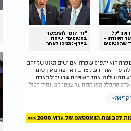
וכן: "כל
"זה הזמן להתמקד
ל השולחן -
בחטופים": שיחת
ד שהחטופים
ביידן-נתניהו לאחר
הפסקת האש
ופרת הוא יתפוס עופרת, אם ישים מגנט של זהב
 להיפך - את הרע. מצד בורא העולם אין שום
 רע חס ושלום. אחד האופנים שבו יכול האדם
דם מתפלל הוא מניח על עצמו מגן, ומיד הכול
קריאה
קבוצות הוואטסאפ של ערוץ 2000 >>>