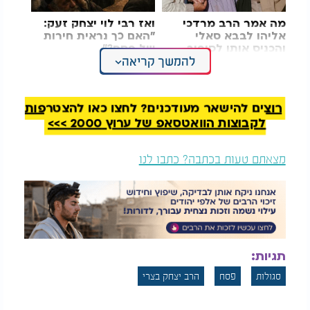
מה אמר הרב מרדכי
ואז רבי לוי יצחק זעק:
אליהו לבבא סאלי
"האם כך נראית חירות
והכניס אותו לסיפור
של פסח?"
להמשך קריאה
ההגדה?
מדובר בסגולה בדוקה לשמירה עליונה מכל משמר. מי
שמחזיק שארית מליל הסדר, המכונה גם ליל שימורים,
רוצים להישאר מעודכנים? לחצו כאן להצטרפות
זוכה לשמירה אמיתית ובטוחה במהלך כל ימות השנה,
לקבוצות הוואטסאפ של ערוץ 2000 >>>
בין בבית ובין בחוץ ואפילו בנסיעה ברכב. אחים יקרים!
אל תפספסו ועשו זאת כדי לזכות בשמירה מליל הסדר
אשר תלווה אתכם במהלך כל השנה כולה.
מצאתם טעות בכתבה? כתבו לנו
תגיות:
סגולות
פסח
הרב יצחק בצרי