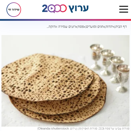
שידור חי
דף הבית
יהדות
חגים ומועדים
פסח
רוצים שמירה אדוקה? עשו את "סגולת האפיקומן"
סגולות שביעי של פסח 2026: סגולות האפיקומן. (צילום: Oleanda/shutterstock)