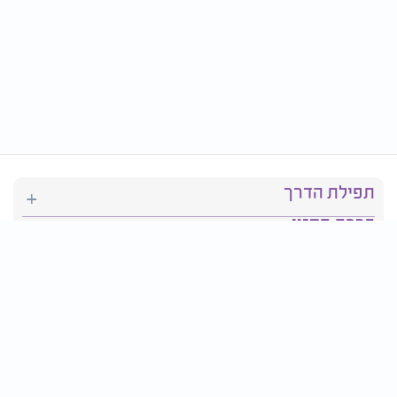
תפילת הדרך
ברכת המזון
יהדות
סידור תפילה
בריאות
חגים ומועדים