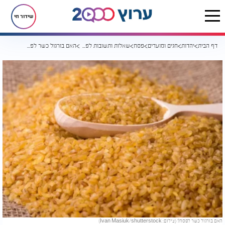
שידור חי
דף הבית
יהדות
חגים ומועדים
פסח
שאלות ותשובות לפסח
האם בורגול כשר לפסח?
האם בורגול כשר לפסח? (צילום: Ivan Masiuk/shutterstock)