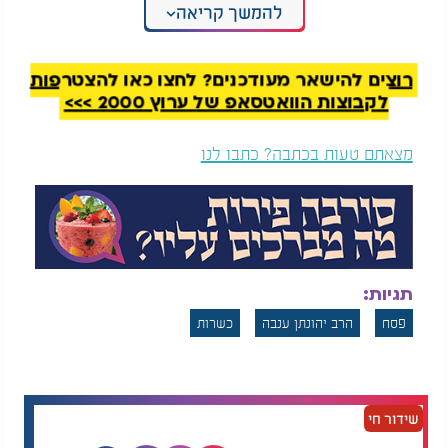
להמשך קריאה
האם בורגול כשר לפסח? | איך בודקים קטניות? איך
בודקים קטניות מתולעים? | הרב והשף מאיר בראל
רוצים להישאר מעודכנים? לחצו כאן להצטרפות
לקבוצות הוואטסאפ של ערוץ 2000 >>>
מצאתם טעות בכתבה? כתבו לנו
תגיות:
פסח
הרב יהונתן ענבה
כשרות
שידור חי