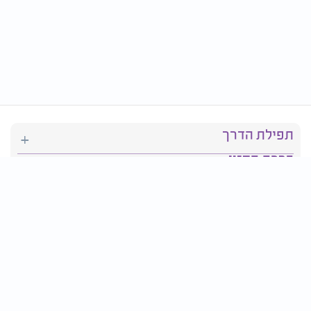
תפילת הדרך
ברכת המזון
יהדות
סידור תפילה
בריאות
חגים ומועדים