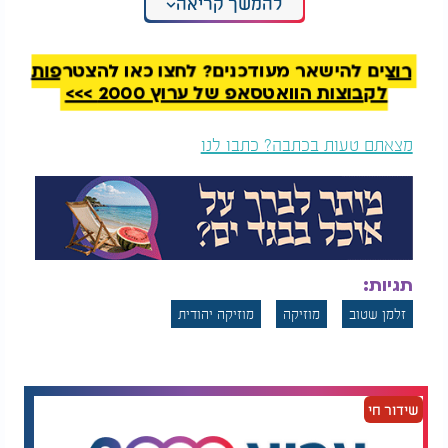
להמשך קריאה
לחן: ר' שלמה קרליבך, זלמן שטוב
עיבוד והפקה מוזיקלית: יפתח דקל
רוצים להישאר מעודכנים? לחצו כאן להצטרפות
לקבוצות הוואטסאפ של ערוץ 2000 >>>
מצאתם טעות בכתבה? כתבו לנו
תגיות:
זלמן שטוב
מוזיקה
מוזיקה יהודית
שידור חי