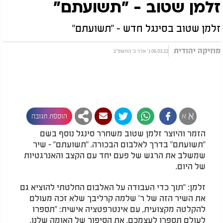
זלמן שטוב - "תשועתם"
זלמן שטוב בסינגל חדש - "תשועתם"
מוזיקה יהודית
06.03.22 ג' אדר ב' התשפ"ב
א
א
הוספת תגובה
הזמר והיוצר זלמן שטוב משחרר סינגל נוסף בשם
"תשועתם" בדרך לאלבום הבכורה.
"
תשועתם" - שיר
שמשלב את הרגש של פעם יחד עם הקצב והאנרגטיות
של היום.
זלמן: "תוך כדי העבודה על האלבום החלטתי להוציא גם
את השיר הזה של ר' שלמה קרליבך שלא זכה מעולם
להקלטה מקצועית, עם אינטרפטציה אישית: "תספרו
לעולם תספרו לעצמכם, את הסיפור של האומה שלנו.