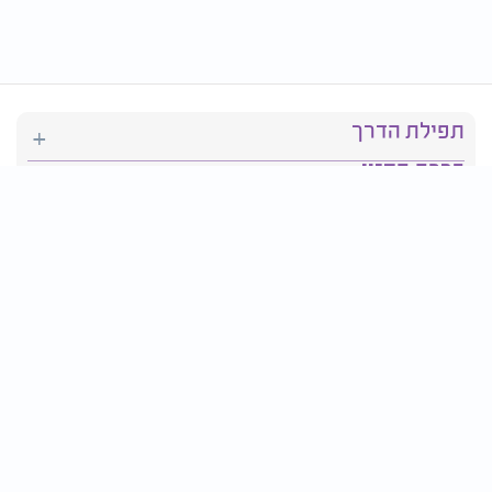
תפילת הדרך
ברכת המזון
יהדות
סידור תפילה
בריאות
חגים ומועדים