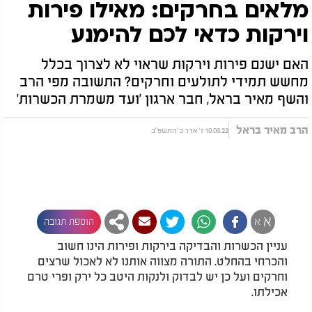
מלאים בחרקים: מאילו פירות
וירקות כדאי לכם להימנע
האם ישנם פירות וירקות שראוי לא לצרוך בכלל
מחשש תמידי לתולעים וחרקים? התשובה מפי הרב
והשף מאיר בראל, חבר ארגון 'ועד משמרת הכשרות'
הרב מאיר בראל
10.03.22 ז' אדר ב' התשפ"ב
א
א
הוספת תגובה
עניין הכשרות והבדיקה בירקות ופירות הינו חשוב
והכרחי בהחלט. התורה מצווה אותנו לא לאכול שרצים
וחרקים ועל כן יש לבדוק ולנקות היטב כל ירק ופרי טרם
אכילתו.