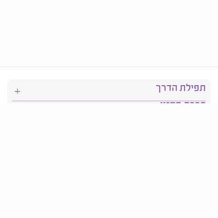
תפילת הדרך
ברכת המזון
יהדות
סידור תפילה
בריאות
חגים ומועדים