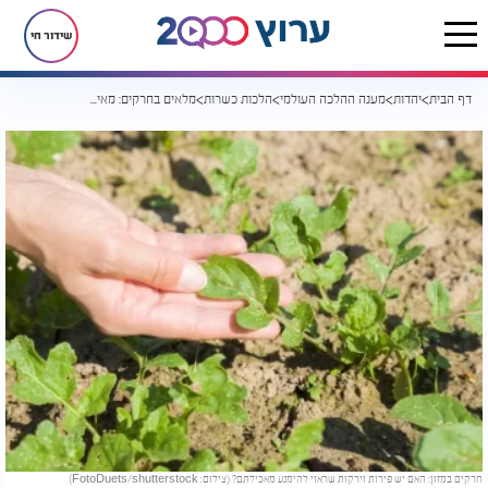
שידור חי
דף הבית
יהדות
מענה ההלכה העולמי
הלכות כשרות
מלאים בחרקים: מאילו פירות וירקות כדאי לכם להימנע
חרקים במזון: האם יש פירות וירקות שראוי להימנע מאכילתם? (צילום: FotoDuets/shutterstock)