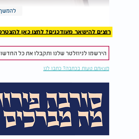
להמשך 
רוצים להישאר מעודכנים? לחצו כאן להצטרפות ל
הירשמו לניוזלטר שלנו ותקבלו את כל החדשו
מצאתם טעות בכתבה? כתבו לנו
המלצות נוספות
מרן הרב עובדיה יוסף
איך נכון לל