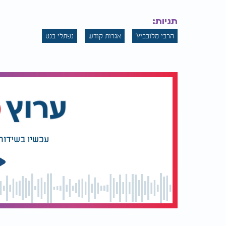
זצוק"ל: ענווה היא המפתח
הילדים על מ
לגאולה
הורים?
תגיות:
הרבי מלובביץ'
אגרות קודש
נפתלי בנט
עכשיו בשידור