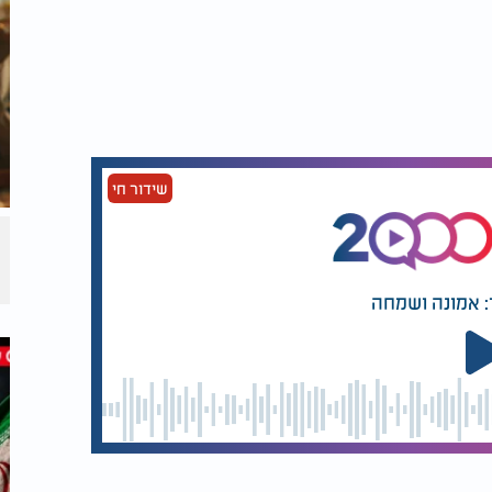
צוות כיבוד
תורה התברר: העיכוב
הזה חסך נזק עצום
שידור חי
: אמונה ושמחה