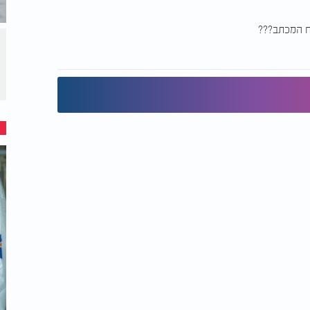
ח המכתב???