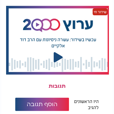
כמו שנוהגות בנות אשכנז או בנות ספרד (אם קיבלו
בפירוש את השבת בהדלקת נרות השבת) יהיה אסור
שידור חי
לבשל או לעשות מלאכה לאחר הדלקת הנרות.
יש לציין שמה שכתב מרן שולחן ערוך (סימן רנב) שכל
מלאכה שהתחילו לעשותה לפני כניסת השבת והיא
נמשכת מאליה במהלך השבת תהיה מותרת.
עכשיו בשידור: עשרה ניסיונות עם הרב דוד
אלקיים
ז"א שאם אדם הניח על גבי הפלטה לפני כניסת השבת
תבשיל אפילו שאינו מבושל כלל, כגון חמין והוא הולך
ומתבשל במהלך השבת, הדבר יהיה מותר, כיוון שאיננו
נוגעים בסיר עד גמר בישולו (ואסור לגעת בו כלל עד
לאחר זמן שבוודאי התבשל כל מה שבתוכו דהיינו
בשעות הבוקר למחרת או יותר).
תגובות
היו הראשונים
הוסף תגובה
להגיב