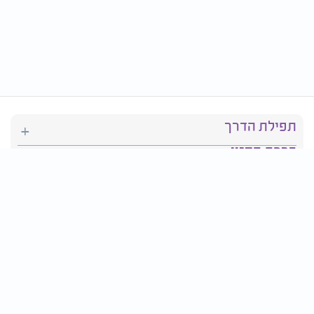
תפילת הדרך
ברכת המזון
יהדות
סידור תפילה
בריאות
חגים ומועדים