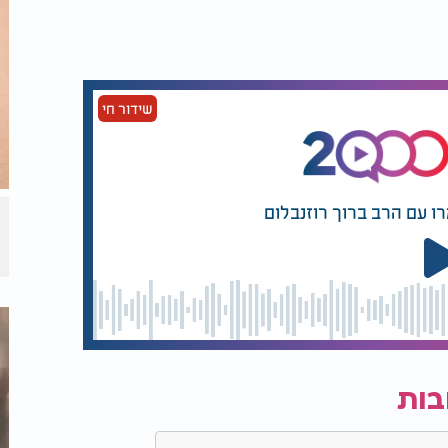
יאות" כבר
הידעתם? היעילות של
סה הקלילה
שמן זית לבעיות באוזניים
 לכם רגשות
שידור חי
להועיל לסובלים מטחורים. כמו כן גם שתייה
רו עם הרב ברוך רוזנבלום
חורים
ורים ועדיף להימנע מהם: עדשים, תמרים,
, לחם לא אפוי דיו, בשר בקר.
בות