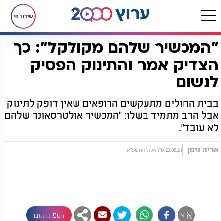
שידור חי
"המכשיר שלהם מקולקל": כך
דף הבית
יהדות
מיסטיקה וקבלה
"המכשיר שלהם מקולקל": כך הצדיק אמר והתינוק הפסיק לנשום
הצדיק אמר והתינוק הפסיק
לנשום
בבית החולים מתעקשים הרופאים שאין דופק לתינוק
אבל הרב מתמיד בשלו: "המכשיר אולטרסאונד שלהם
לא עובד".
אריה ניסן
23.08.21 ט"ו אלול התשפ"א
א
א
הוספת תגובה