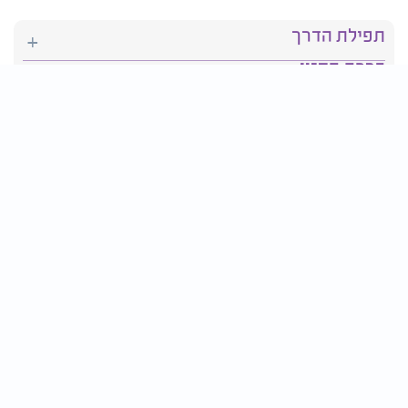
תפילת הדרך
ברכת המזון
יהדות
סידור תפילה
בריאות
חגים ומועדים
פרטים ליצירת קשר:
טלפון : 2610*