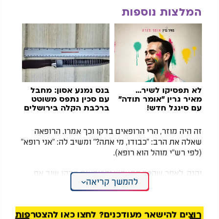
המלצות נוספות
לא תפסיקו לשיר…
בנס נמנע אסון: מחבל
מאיר גרין "אומר תודה"
עם סכין נתפס משוטט
עם סינגל חדש!
ברכבת הקלה בירושלים
זה היה מוזר, הרי הרופאים בדקו וכך אמרו. הרופאה
שאלה את הרב: "כבודו, מי אתה?" ומשיב לה: "אני רופא"
(לפי רש"י מוהל הוא רופא).
והנה, לאחר שהרב התעקש והרופאים בדקו שוב את
להמשך קריאה
המכונה, התברר להפתעת כולם כי הרב צדק והמכונה
אכן לא עבדה. מה גדול הוא הכוח של אמונת חכמים.
רוצים להישאר מעודכנים? לחצו כאן להצטרפות