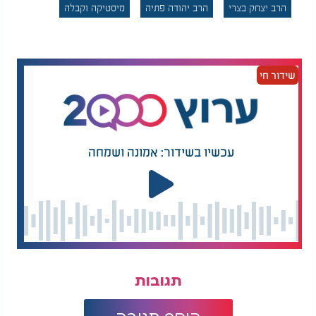
הרב יצחק בצרי
הרב יהודה פתיה
מיסטיקה וקבלה
המונים פקדו את ביתו, ששכן בסימטה ששמה הפך
ל"סימטת חכם יהודה", אלו להתברך ואלו לשאול עצה
ותושיה. גם עניים מרודים עשו כבדרך קבע את דרכם
אל מעונו של חכם יהודה. ידוע ידעו כי החכם יעניק להם
שידור חי
מתת הגונה, בסבר פנים יפות, לא לפני שהרבנית תערוך
לפניהם שולחן כיד המלך.
המלצות נוספות
עכשיו בשידור: אמונה ושמחה
סין מוכרת רכבים
שגריר ארה"ב בישראל:
במחירי רצפה, וישראל
"לחמאס אין עתיד על
בבעיה מול ארה"ב
פני כדור הארץ"
תגובות
ברכותיו של חכם יהודה היו צד אחד בהנהגת עדת יהודי