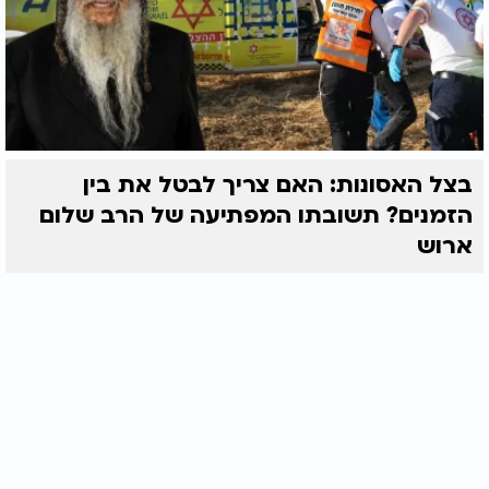
של דוקטור ח'ודידה. בפתח עמד אחד מתלמידיו של
חכם יהודה. "רבנו קורא לך לבוא עתה אל בית המדרש!",
עשה התלמיד את שליחותו. לא היתה זו בקשה חריגה.
ביקורי בית היו נחלתם של רופאים, מאז ומעולם.
והדוקטור אסף את תיקו, התעטף בחלוקו ויצא אל בית
המדרש.
בצל האסונות: האם צריך לבטל את בין
אולם כאשר עברו רגליו את מפתן הפתח הבין כי נקרא
למטרה אחרת לגמרי. חכם יהודה ישב במזרח, אחוז
הזמנים? תשובתו המפתיעה של הרב שלום
שרעפים, ומולו ישב אדם שככל הנראה נכנס דיבוק
ארוש
בגופו. המקום כולו המה מרוב אדם, והדוקטור הבין
באחת כי נפל במלכודת. לסגת כבר לא היה ביכולתו,
ומכיון שכך תפס את מקומו באחת מפינות החדר וצפה
בנעשה.
היה זה מעמד נורא הוד. חכם יהודה שוחח עם הרוח,
ביקש ממנה לספר על שנעשה עמה לאחר עזיבתה את
העולם השפל, והדברים הרטיטו את הלבבות והדמיעו
עיני כל. שעה ארוכה נמשך המעמד הנורא, שרישומו
המזעזע נחקק בלבבות השומעים. ואז, לבסוף, נשא חכם