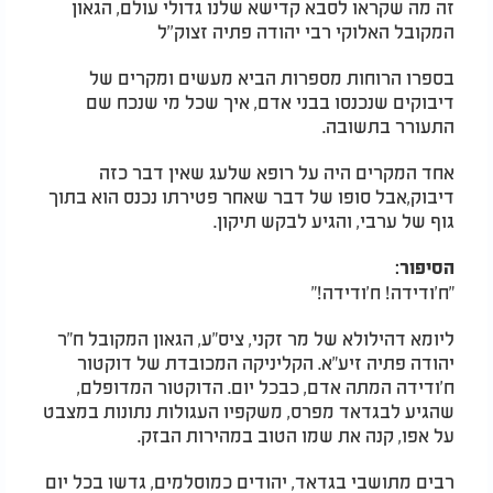
זה מה שקראו לסבא קדישא שלנו גדולי עולם, הגאון
המקובל האלוקי רבי יהודה פתיה זצוק''ל
בספרו הרוחות מספרות הביא מעשים ומקרים של
דיבוקים שנכנסו בבני אדם, איך שכל מי שנכח שם
התעורר בתשובה.
אחד המקרים היה על רופא שלעג שאין דבר כזה
דיבוק,אבל סופו של דבר שאחר פטירתו נכנס הוא בתוך
גוף של ערבי, והגיע לבקש תיקון.
הסיפור:
"ח'ודידה! ח'ודידה!"
ליומא דהילולא של מר זקני, ציס"ע, הגאון המקובל ח"ר
יהודה פתיה זיע"א. הקליניקה המכובדת של דוקטור
ח'ודידה המתה אדם, כבכל יום. הדוקטור המדופלם,
שהגיע לבגדאד מפרס, משקפיו העגולות נתונות במצבט
על אפו, קנה את שמו הטוב במהירות הבזק.
רבים מתושבי בגדאד, יהודים כמוסלמים, גדשו בכל יום