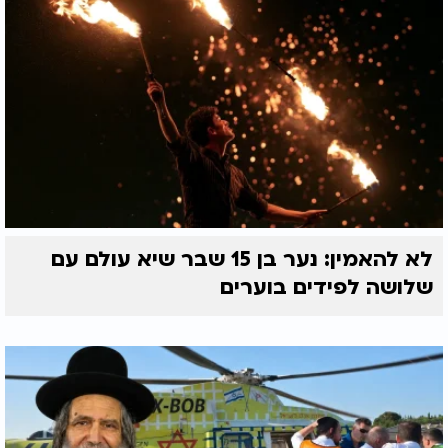
היו גם מי שטרחו ועלו אל מעונו של הדוקטור, על מנת
לשמוע את דעתו בפרוטרוט, להבין במה בדיוק איננו
מאמין ומדוע...
הדוקטור לא נמנה על המדקדקים בשמירת תורה
ומצוות, בלשון המעטה. אולם הדבר לא מנע ממנו
מלהתבטא בלשון לעג על העולם הבא, על מושגי היסוד
של שכר ועונש, גן עדן וגיהנום.
והדברים חלחלו כארס של עכנאי וקררו את רתיחת
הלבבות, כליצנות אחת הדוחה מאה תוכחות.
לא להאמין: נער בן 15 שבר שיא עולם עם
חכם יהודה היה קדוש עליון, פרוש ומופרש מכל ענייני
שלושה לפידים בוערים
העולם הזה, אולם כמנהיג העדה היתה אוזנו כרויה
לשיחתם של הבריות, לידע היכן יש לגדור גדר והיכן יש
לעמוד בפרץ. כאשר נודע לו על הרעל שמפיץ סביבו
הדוקטור המדופלם, גמלה בליבו החלטה, לאלף את
הדוקטור בינה מקרוב ולהעמידו על אמיתותם של
דברים. מי יודע, אולי ישוב ורפא לו.
וכך, באחד הימים, נשמעה נקישה על דלת ביתו המטופח