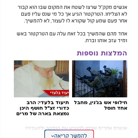
אנשים מקק"ל שרצו לשטח את המקום שבו הוא קבור
לא הצליחו. הטרקטור הגיע אך כל מי שנס עליו פעם
אחר פעם שמע קול שקורא לו לעצור, לא להמשיך.
אחד מהם שהמשיך בכל זאת עלה עם הטרקטור באש
ומיד עזב אותו וברח.
המלצות נוספות
חילופי אש בג'נין, מחבל
תיעוד בלעדי: הרב
אחד חוסל
כדורי זצ"ל חושף היכן
נמצאת בארה של מרים
אנשים אחרים שניסו להוציא את הנפטר ולהעבירו
למקום אחר נחבלו ביד, האחר ברגל ועוד מקרים משונים
להמשך קריאה