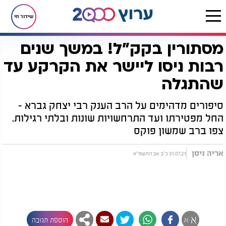
שידור חי
מסתורין בקק"ל! במשך שנים
דף הבית
יהדות
מיסטיקה וקבלה
מסתורין בקק"ל! במשך שנים רבות ניסו ליישר את הקרקע עד שהתגלה
רבות ניסו ליישר את הקרקע עד
שהתגלה
סיפורים מדהימים על הרב הענק רבי יצחק גברא -
החל מפטירתו ועד התרחשויות שונות ובלתי רגילות.
צפו ברב שמשון פוקס
אריה ניסן
31.07.21 כ"ב אב התשפ"א
א
א
הוספת תגובה