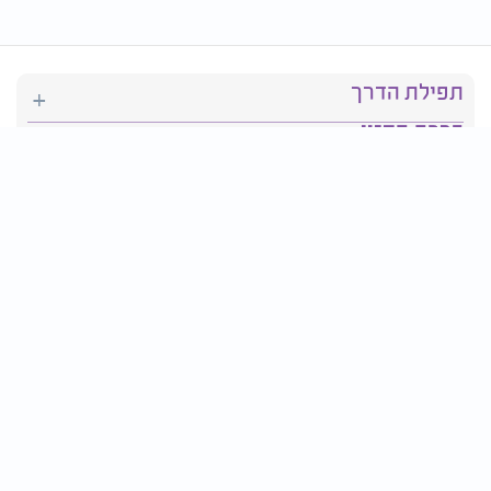
תפילת הדרך
ברכת המזון
יהדות
סידור תפילה
בריאות
חגים ומועדים