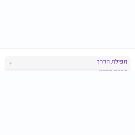
תפילת הדרך
ברכת המזון
יהדות
סידור תפילה
בריאות
חגים ומועדים