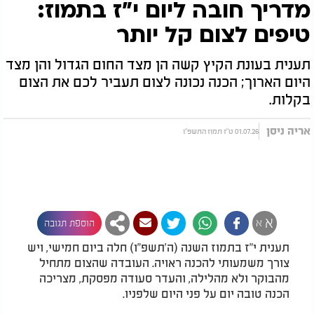
מדריך חובה ליום י"ז בתמוז:
טיפים לצום קל יותר
תענית בעונת הקיץ קשה הן מצד החום הגדול והן מצד
היום הארוך; הכנה נכונה לצום תעביר לכם את הצום
בקלות.
אריה ניסן
01.07.26 ט"ז תמוז התשפ"ו
א
א
הוספת תגובה
תענית י"ז בתמוז השנה (ה'תשפ"ו) חלה ביום חמישי, ויש
צורך משמעותי להכנה ראויה. העובדה שהצום מתחיל
מהבוקר ולא מהלילה, והעדר סעודה מפסקת, מצריכה
הכנה טובה יום על פני היום שלפניו.