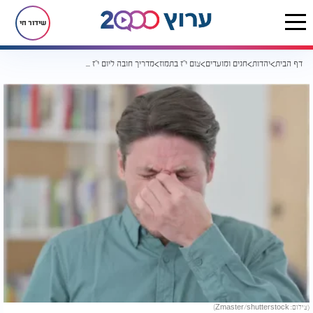
שידור חי
דף הבית
יהדות
חגים ומועדים
צום י"ז בתמוז
מדריך חובה ליום י"ז בתמוז: טיפים לצום קל יותר
(צילום: Zmaster/shutterstock)