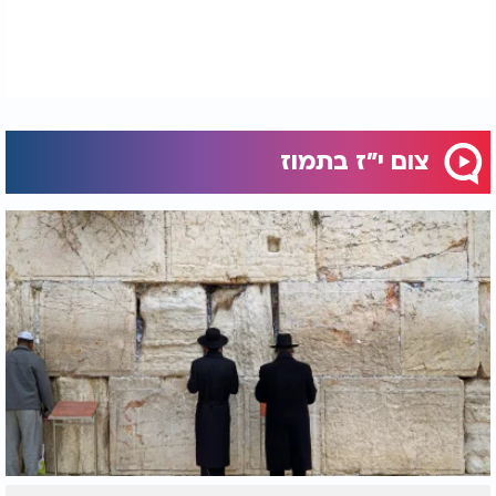
צום י"ז בתמוז