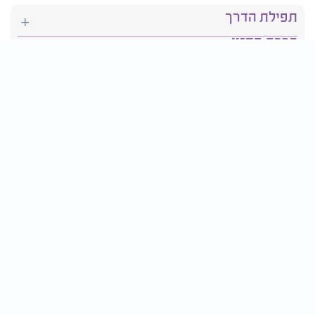
תפילת הדרך
ברכת המזון
יהדות
סידור תפילה
בריאות
חגים ומועדים
פרטים ליצירת קשר:
טלפון : 2610*
פקס: 03-9509719