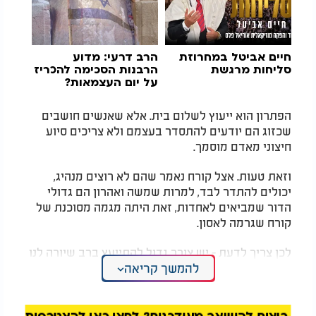
חיים אביטל במחרוזת
הרב דרעי: מדוע
סליחות מרגשת
הרבנות הסכימה להכריז
על יום העצמאות?
הפתרון הוא ייעוץ לשלום בית. אלא שאנשים חושבים
שכזוג הם יודעים להתסדר בעצמם ולא צריכים סיוע
חיצוני מאדם מוסמך.
וזאת טעות. אצל קורח נאמר שהם לא רוצים מנהיג,
יכולים להתדר לבד, למרות שמשה ואהרון הם גדולי
הדור שמביאים לאחדות, זאת היתה מגמה מסוכנת של
קורח שגרמה לאסון.
לכן צריך לדעת - יש צורך גדול להתייעץ ברב שיורה לנו
להמשך קריאה
מה לעשות וכיצד מבחינה הלכתית וגם כסיוע מבחינת
הניסיון שלו. במצב כזה הרי שיהיה
שלום בית
כי יש
הדרכה מסודרת ומתאימה לפי ההלכה.