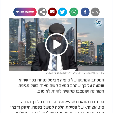
א
א
הוספת תגובה
Play
מתוך התוכנית של רב דוד אלקיים והקראת המכתב של המאזינה
Video
המכתב המרגש של סופיה אביטל נפתח בכך שהיא
שמעה על כך שהרב במצב קשה מאוד בשל מגיפת
הקורונה ושמצבו ממשיך להיות לא טוב.
הכותבת מתארת שהיא נעזרה ברב בכל כך הרבה
סיטואציות- של פסיקת הלכה למשל בפסח, חיזוק ודברי
תורה וכמובן מה שמייצג את פועלו של הרב- תפילתו