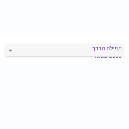
תפילת הדרך
ברכת המזון
יהדות
סידור תפילה
בריאות
חגים ומועדים