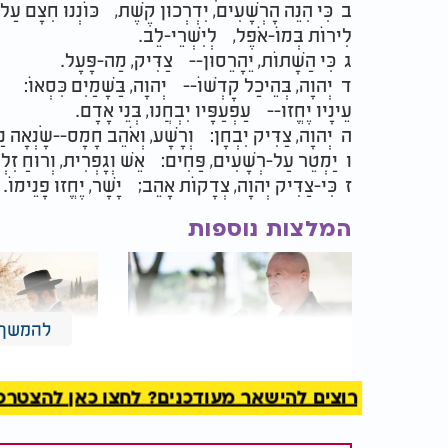
ב כִּי הִנֵּה הָרְשָׁעִים, יִדְרְכוּן קֶשֶׁת, כּוֹנְנוּ חִצָּם עַ
לִירוֹת בְּמוֹ-אֹפֶל, לְיִשְׁרֵי-לֵב.
ג כִּי הַשָּׁתוֹת, יֵהָרֵסוּן-- צַדִּיק, מַה-פָּעָל.
ד יְהוָה, בְּהֵיכַל קָדְשׁוֹ-- יְהוָה, בַּשָּׁמַיִם כִּסְאוֹ:
עֵינָיו יֶחֱזוּ-- עַפְעַפָּיו יִבְחֲנוּ, בְּנֵי אָדָם.
ה יְהוָה, צַדִּיק יִבְחָן: וְרָשָׁע, וְאֹהֵב חָמָס--שָׂנְאָה נַפ
ו יַמְטֵר עַל-רְשָׁעִים, פַּחִים: אֵשׁ וְגָפְרִית, וְרוּחַ זִל
ז כִּי-צַדִּיק יְהוָה, צְדָקוֹת אָהֵב; יָשָׁר, יֶחֱזוּ פָנֵימוֹ.
המלצות נוספות
להמשך 
רוצים להישאר מעודכנים? לחצו כאן להצטרפות ל
שר הביטחון גלנט: הסיכוי
להברחת חטופים מעזה
דברים שלא 
קלוש
חודש ניסן