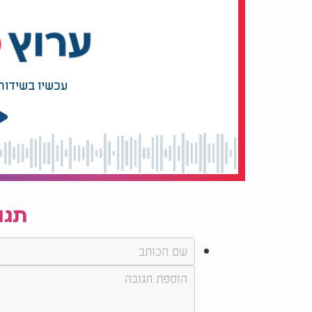
ב אָמַר נָבָל בְּלִבּוֹ, אֵין אֱלֹהִים;
הִשְׁחִיתוּ, וְהִתְעִיבוּ עָוֶל-- אֵין עֹשֵׂה-טוֹב.
ג אֱלֹהִים-- מִשָּׁמַיִם, הִשְׁקִיף עַל-בְּנֵי-אָדָם:
לִרְאוֹת, הֲיֵשׁ מַשְׂכִּיל-- דֹּרֵשׁ, אֶת-אֱלֹהִים.
ד כֻּלּוֹ סָג, יַחְדָּו נֶאֱלָחוּ: אֵין עֹשֵׂה-טוֹב; אֵין, גַּם-א
עכשיו בשידור
ה הֲלֹא יָדְעוּ, פֹּעֲלֵי-אָוֶן: אֹכְלֵי עַמִּי, אָכְלוּ לֶחֶם; א
ו שָׁם, פָּחֲדוּ פַחַד-- לֹא-הָיָה-פָחַד:
כִּי-אֱלֹהִים--פִּזַּר, עַצְמוֹת חֹנָךְ; הֱבִשֹׁתָה, כִּי-אֱלֹה
ז מִי יִתֵּן מִצִּיּוֹן, יְשֻׁעוֹת יִשְׂרָאֵל:
בְּשׁוּב אֱלֹהִים, שְׁבוּת עַמּוֹ; יָגֵל יַעֲקֹב, יִשְׂמַח יִשְׂרָ
פרשת האזינו
תגו
פרק לב
{א} הַאֲזִינוּ הַשָּׁמַיִם וַאֲדַבֵּרָה וְתִשְׁמַע הָאָרֶץ אִמְרֵי פ
כִּשְׂעִירִם עֲלֵי דֶשֶׁא וְכִרְבִיבִים עֲלֵי עֵשֶׂב: {ג} כִּי שׁ
פָּעֳלוֹ כִּי כָל דְּרָכָיו מִשְׁפָּט אֵל אֱמוּנָה וְאֵין עָוֶל צַד