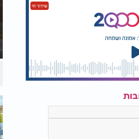
שידור חי
ֶחָד.
: אמונה ושמחה
ֱלֹהִים, לֹא קָרָאוּ.
ִים מְאָסָם.
אֵל.
בות
ִי: {ב} יַעֲרֹף כַּמָּטָר לִקְחִי תִּזַּל כַּטַּל אִמְרָתִי
ֵם יְהוָה אֶקְרָא הָבוּ גֹדֶל לֵאלֹהֵינוּ: {ד} הַצּוּר תָּמִים
ִּיק וְיָשָׁר הוּא: {ה} שִׁחֵת לוֹ לֹא בָּנָיו מוּמָם דּוֹר עִקֵּשׁ