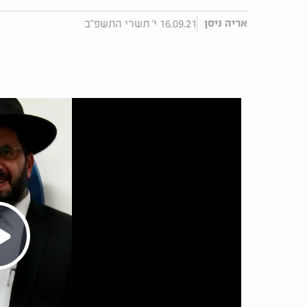
16.09.21 י' תשרי התשפ"ב
אריה ניסן
Play