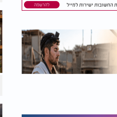
ת החשובות ישירות למייל
להרשמה
-אֶחָד.
ם; יְהוָה, לֹא קָרָאוּ.
.