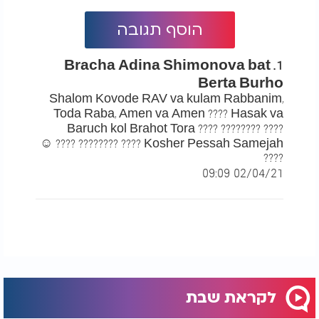
הוסף תגובה
1. Bracha Adina Shimonova bat
Berta Burho
Shalom Kovode RAV va kulam Rabbanim,
Toda Raba, Amen va Amen ???? Hasak va
Baruch kol Brahot Tora ???? ???????? ????
Kosher Pessah Samejah ???? ???????? ???? ☺️
????
02/04/21 09:09
לקראת שבת