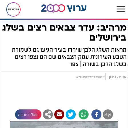
שידור חי
מרהיב: עדר צבאים רצים בשלג
דף הבית
יהדות
נפלאות הבריאה
מרהיב: עדר צבאים רצים בשלג בירושלים
בירושלים
מראות השלג הלבן שירדו בעיר הגיעו גם לשמורת
הטבע העירונית עמק הצבאים שם הם נצפו רצים
בשלג הלבן בשורה | צפו
אריה ניסן
19.02.21 ז' אדר התשפ"א
א
א
הוספת תגובה