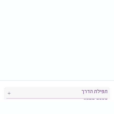
תפילת הדרך
ברכת המזון
יהדות