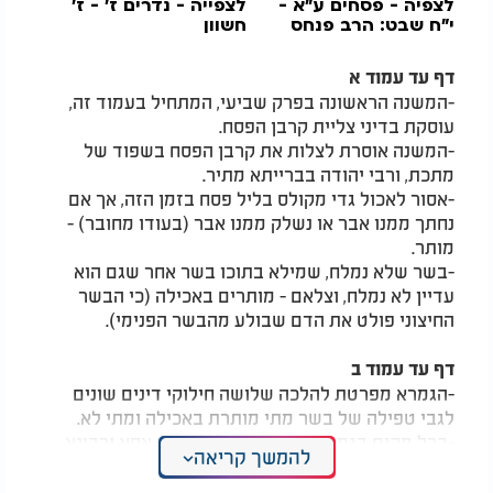
לצפיה - פסחים ע"א -
לצפייה - נדרים ז' - ז'
י"ח שבט: הרב פנחס
חשוון
יוסף אקרב
דף עד עמוד א
-המשנה הראשונה בפרק שביעי, המתחיל בעמוד זה,
עוסקת בדיני צליית קרבן הפסח.
-המשנה אוסרת לצלות את קרבן הפסח בשפוד של
מתכת, ורבי יהודה בברייתא מתיר.
-אסור לאכול גדי מקולס בליל פסח בזמן הזה, אך אם
נחתך ממנו אבר או נשלק ממנו אבר (בעודו מחובר) -
מותר.
-בשר שלא נמלח, שמילא בתוכו בשר אחר שגם הוא
עדיין לא נמלח, וצלאם - מותרים באכילה (כי הבשר
החיצוני פולט את הדם שבולע מהבשר הפנימי).
דף עד עמוד ב
-הגמרא מפרטת להלכה שלושה חילוקי דינים שונים
לגבי טפילה של בשר מתי מותרת באכילה ומתי לא.
-בכל מקום בגמרא שהובאו מחלוקות רב אחא ורבינא,
להמשך קריאה
ונאמר שאחד מחמיר ואחד מיקל - רב אחא הוא זה
שמחמיר, חוץ משלוש מחלוקות המובאות בסוגייתנו