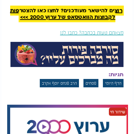
(אומצא ביעי ומיזרקי).
רוצים להישאר מעודכנים? לחצו כאן להצטרפות
-אמימר לא היה משתמש בחומץ שחלט בו בשר פעם
לקבוצות הוואטסאפ של ערוץ 2000 >>>
אחת (אחר צלייתו כדי להוציא את דמו) עבור חליטת
בשר נוסף.
מצאתם טעות בכתבה? כתבו לנו
תגיות:
הדף היומי
פסחים
הרב פנחס יוסף אקרב
שידור חי