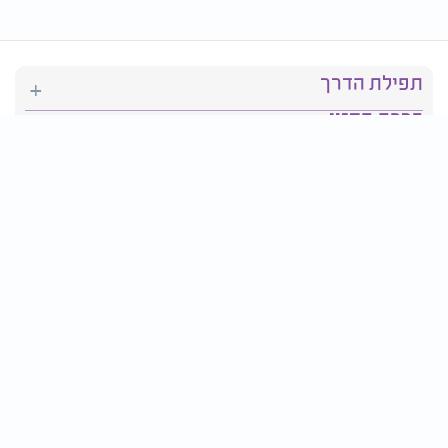
תפילת הדרך
ברכת המזון
יהדות
סידור תפילה
בריאות
חגים ומועדים