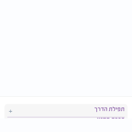
תפילת הדרך
ברכת המזון
יהדות