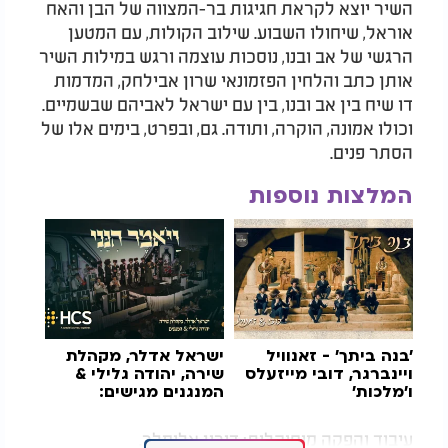
השיר יוצא לקראת חגיגות בר-המצווה של הבן והאח
אוראל, שיחולו השבוע. שילוב הקולות, עם המטען
הרגשי של אב ובנו, נוסכות עוצמה ורגש במילות השיר
אותן כתב והלחין הפזמונאי שרון אבילחק, המדמות
דו שיח בין אב ובנו, בין עם ישראל לאביהם שבשמיים.
וכולו אמונה, הוקרה, ותודה. גם, ובפרט, בימים אלו של
הסתר פנים.
המלצות נוספות
'בנה ביתך' - זאנוויל
ישראל אדלר, מקהלת
ויינברגר, דובי מייזעלס
שירה, יהודה גלילי &
ו'מלכות'
המנגנים מגישים:
"ויאמר הנני"
עיבוד והפקה מוסיקלית: דורון אלימלך.