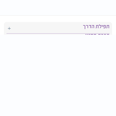
תפילת הדרך
ברכת המזון
יהדות
סידור תפילה
בריאות
חגים ומועדים