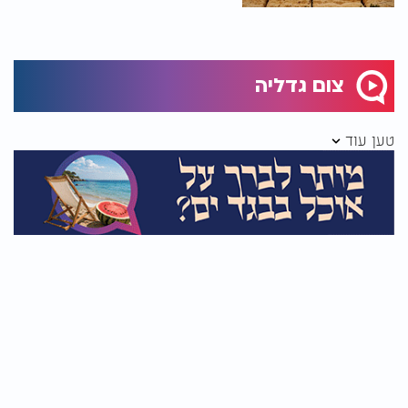
צום גדליה
טען עוד