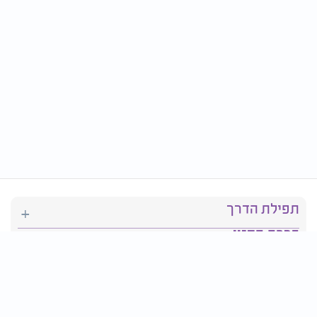
תפילת הדרך
ברכת המזון
יהדות
סידור תפילה
בריאות