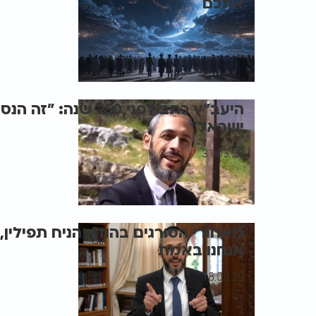
אתכם
15.04.26
היעב״ץ כתב לפני 250 ש
ישראל"
31.03.26
מאחורי הסורגים בהודו: הניח תפילין, 
אנחנו באמת
18.03.26