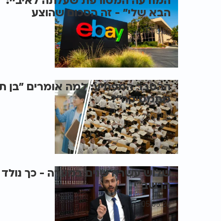
המודעה המטורפת שעלתה לאיביי: “
הבא שלי” - זה הסכום שהוצע
15.06.26
ההסבר המפתיע: למה אומרים "בן תו
מתמטיקה"?
20.05.26
שלוש עשרה שנים במערה - כך נולד 
הרשב"י
05.05.26