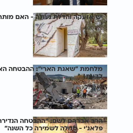
יש אזעקה והדלת נעולה - האם מות
09.03.26
מלחמת "שאגת הארי": ההבטחה האל
לדעת!
05.03.26
הרב אברהם לשם: "ההבטחה הנדירה 
פלאג'י - סגולה לשמירה כל השנה"