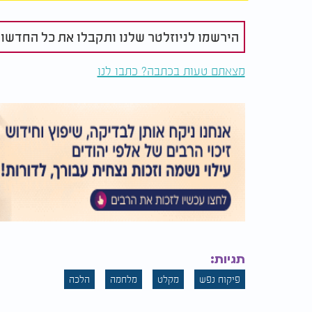
את המספרים באמצעות היד שאינה הדומיננטית
הזרת במקום באצבע המורה שבה אנו משתמשים בד
כדי שנחיה בה ולכן ביטחון הציבור קודם לכל.
הירשמו לניוזלטר שלנו ותקבלו את כל החדשו
שכן ידיעת ההלכה הפשוטה הזו עשויה להציל ח
מעלה עליו הכתוב כאילו קיים עולם ומלואו ובז
מצאתם טעות בכתבה? כתבו לנו
תגיות:
פיקוח נפש
מקלט
מלחמה
הלכה