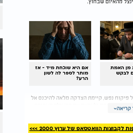
צל מהאיום שבחוץ.
 מן האמת
אם היא שוכחת מיד - אז
 לבקש
מותר לספר לה לשון
הרע?
 פיקוח נפש, קיימת הצדקה מלאה להיכנס אל
על כבוד השבת ולצמצם את הפעולה האסורה
קריאה
רך שבה אנו רגילים לפעול בימי החול.
נן דורשות מאמץ מיוחד. דרך אחת היא להקיש
קבוצות הוואטסאפ של ערוץ 2000 >>>