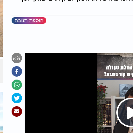
הוספת תגובה
א
א