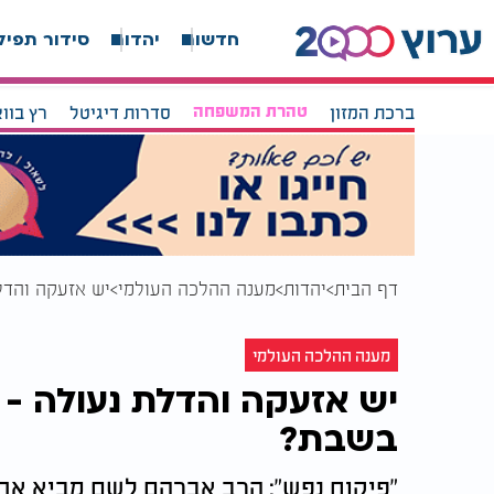
חדשות
יהדות
סידור תפיל
ברכת המזון
טהרת המשפחה
סדרות דיגיטל
רץ בוו
דף הבית
יהדות
מענה ההלכה העולמי
יש אזעקה והדל
מענה ההלכה העולמי
יש אזעקה והדלת נעולה -
בשבת?
"פיקוח נפש": הרב אברהם לשם מביא את 