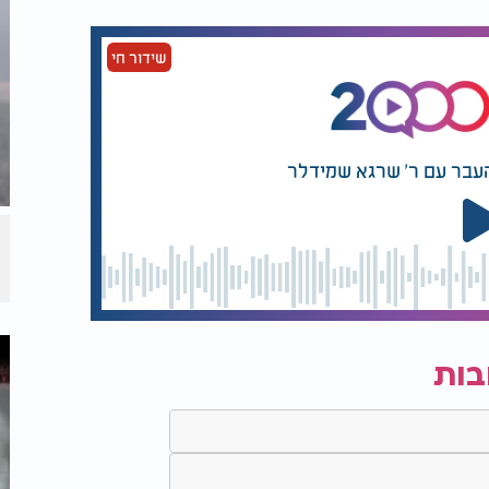
שידור חי
העבר עם ר' שרגא שמידלר
בות