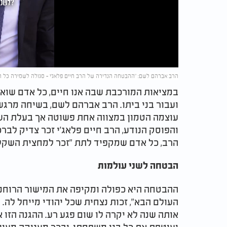
Video
הרב אברהם לשם: "ההבטחה הנדירה של הרב חיים פלאג'י - סגולה לשמירה כל 
במציאות המורכבת שבה אנו חיים, כל אדם שואף
ועבור בני ביתו. הרב אברהם לשם, בשיחה מרגשת
עוצמה הטמון במצווה אחת פשוטה אך בעלת הש
והפוסק הנודע, הרב חיים פלאג'י זכר צדיק לבר
הרב, כל אדם שמקפיד לתת "זכר למחצית השקל"
הבטחה לשני עולמות
ההבטחה היא כפולה ומקיפה את המישור הרוחני 
העולם הבא", זכות נצחית שכל יהודי מייחל לה. ש
אותה שנה לא יקרה לו שום פגע רע. ההגנה הזו
ועוטפת את כל בני משפחתו, ובכך מעניקה מעין 