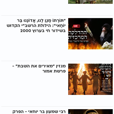
"תּוֹרָתוֹ מָגֵן לָנוּ, אֲדוֹנֵנוּ בַּר
יוֹחָאי": הילולת הרשב"י הקדוש
בשידור חי בערוץ 2000
מגזין "מאירים את השבת" -
פרשת אמור
רבי שמעון בר יוחאי - הפרק