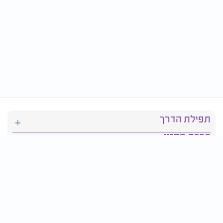
תפילת הדרך
ברכת המזון
יהדות
סידור תפילה
בריאות
חגים ומועדים