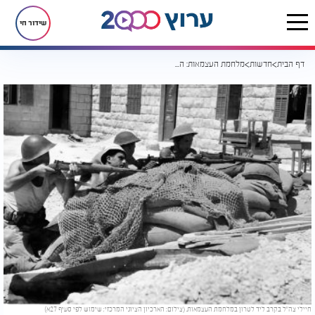
שידור חי
דף הבית
חדשות
מלחמת העצמאות: הקרב על הקיום שעלה בחיי 1% מהיישוב כולו
חיילי צה"ל בקרב ליד לטרון במלחמת העצמאות. (צילום: הארכיון הציוני המרכזי; שימוש לפי סעיף 27א)