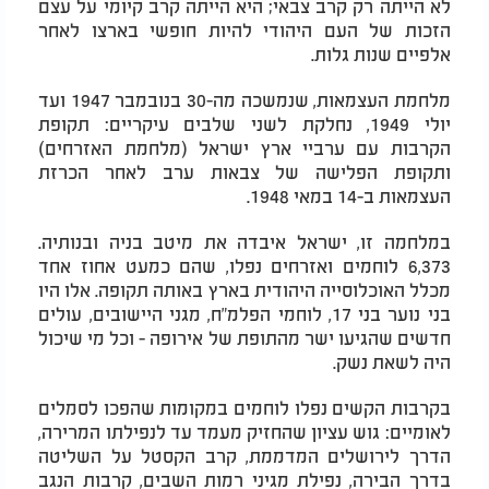
לא הייתה רק קרב צבאי; היא הייתה קרב קיומי על עצם
הזכות של העם היהודי להיות חופשי בארצו לאחר
אלפיים שנות גלות.
מלחמת העצמאות, שנמשכה מה-30 בנובמבר 1947 ועד
יולי 1949, נחלקת לשני שלבים עיקריים: תקופת
הקרבות עם ערביי ארץ ישראל (מלחמת האזרחים)
ותקופת הפלישה של צבאות ערב לאחר הכרזת
העצמאות ב-14 במאי 1948.
במלחמה זו, ישראל איבדה את מיטב בניה ובנותיה.
6,373 לוחמים ואזרחים נפלו, שהם כמעט אחוז אחד
מכלל האוכלוסייה היהודית בארץ באותה תקופה. אלו היו
בני נוער בני 17, לוחמי הפלמ"ח, מגני היישובים, עולים
חדשים שהגיעו ישר מהתופת של אירופה - וכל מי שיכול
היה לשאת נשק.
בקרבות הקשים נפלו לוחמים במקומות שהפכו לסמלים
לאומיים: גוש עציון שהחזיק מעמד עד לנפילתו המרירה,
הדרך לירושלים המדממת, קרב הקסטל על השליטה
בדרך הבירה, נפילת מגיני רמות השבים, קרבות הנגב