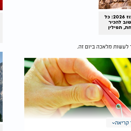
צום י"ז בתמוז 2026: כל
וב להכיר
חת,
תפילין
ר לעשות מלאכה ביום זה.
קריאה