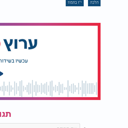
הלכה
י"ז בתמוז
עכשיו בשידור
הרב מנחם וייס - י"ז בתמוז:
תגו