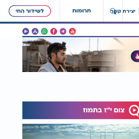
תרומות
לשידור החי
יצירת קשר
צום י"ז בתמוז