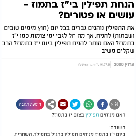
הנחת תפילין בי"ז בתמוז -
עושים או פטורים?
את התפילין נוהגים גברים בכל יום (חוץ מימים טובים
ושבתות) להניח. אך מה חל לגבי ימי צומות כמו י"ז
בתמוז? האם מותר להניח תפילין ביום י"ז בתמוז? הרב
שקלים משיב
ערוץ 2000
01.07.26 ט"ז תמוז התשפ"ו
א
א
הוספת תגובה
האם מניחים
תפילין
בצום יז בתמוז?
תשובה:
ביום י"ז בתמוז מניחים תפילין כרגיל בתפילת השחרית