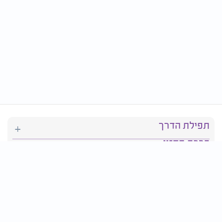
תפילת הדרך
ברכת המזון
יהדות
סידור תפילה
בריאות
חגים ומועדים