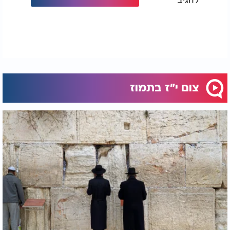
צום י"ז בתמוז