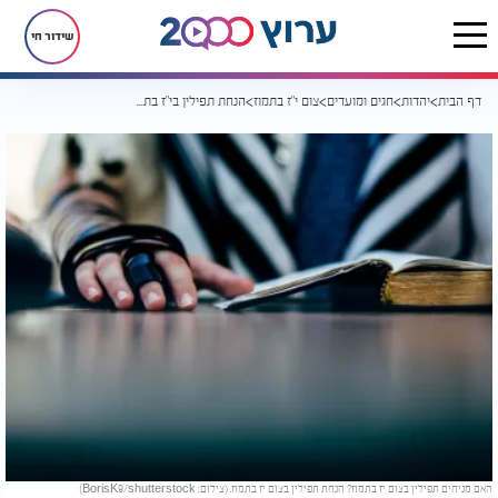
שידור חי
דף הבית
יהדות
חגים ומועדים
צום י"ז בתמוז
הנחת תפילין בי"ז בתמוז - עושים או פטורים?
האם מניחים תפילין בצום יז בתמוז? הנחת תפילין בצום יז בתמוז. (צילום: BorisK9/shutterstock)