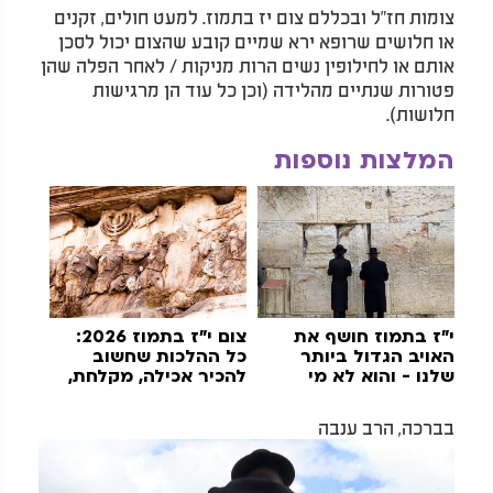
צומות חז"ל ובכללם צום יז בתמוז. למעט חולים, זקנים
או חלושים שרופא ירא שמיים קובע שהצום יכול לסכן
אותם או לחילופין נשים הרות מניקות / לאחר הפלה שהן
פטורות שנתיים מהלידה (וכן כל עוד הן מרגישות
חלושות).
המלצות נוספות
י"ז בתמוז חושף את
צום י"ז בתמוז 2026:
האויב הגדול ביותר
כל ההלכות שחשוב
שלנו - והוא לא מי
להכיר אכילה, מקלחת,
שאתם חושבים
תפילין
וגילוח
בברכה, הרב ענבה