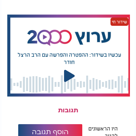
האם נשים חייבות לצום ביז בתמוז? נשים חייבות בצום
יז בתמוז? | הרב מנחם וייס - צום י"ז בתמוז:
שידור חי
עכשיו בשידור: ההפטרה והפרשה עם הרב הרצל
חודר
תגובות
היו הראשונים
הוסף תגובה
להגיב