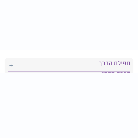
תפילת הדרך
ברכת המזון
יהדות
סידור תפילה
בריאות
חגים ומועדים