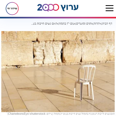
שידור חי
דף הבית
יהדות
חגים ומועדים
צום י"ז בתמוז
האם נשים חייבות בצום י"ז בתמוז?
האם נשים חייבות לצום ביז בתמוז? נשים חייבות בצום יז בתמוז? (צילום: ChameleonsEye/shutterstock)