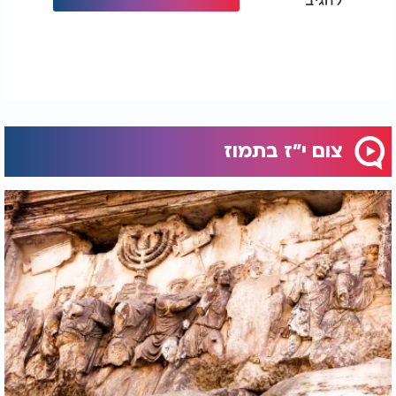
צום י"ז בתמוז