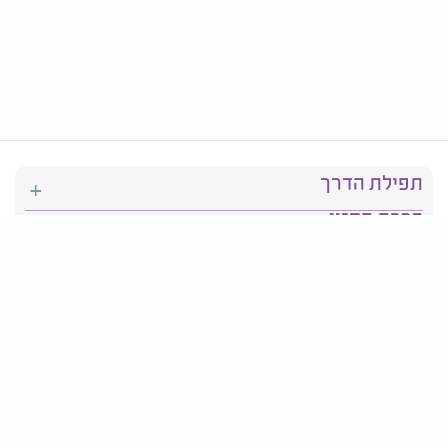
תפילת הדרך
ברכת המזון
יהדות
סידור תפילה
בריאות
חגים ומועדים