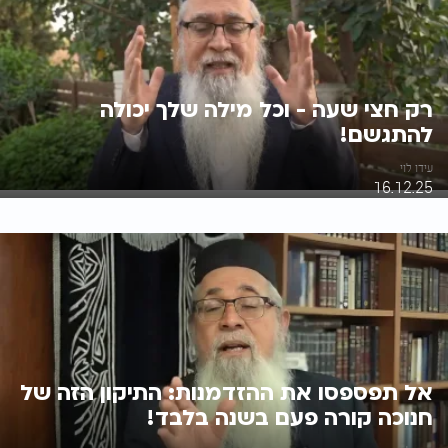
רק חצי שעה - וכל מילה שלך יכולה
להתגשם!
עידו לוי
16.12.25
אל תפספסו את ההזדמנות: התיקון הזה של
חנוכה קורה פעם בשנה בלבד!