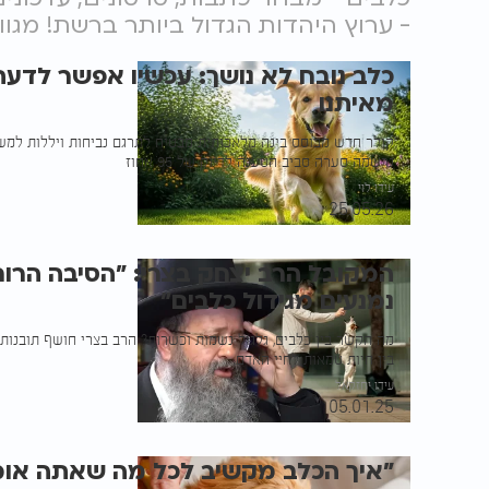
- ערוץ היהדות הגדול ביותר ברשת! מגו
כלב נובח לא נושך: עכשיו אפשר לדעת
מאיתנו
קולר חדש מבוסס בינה מלאכותית מבטיח לתרגם נביחות ויללות למש
נרשמה סערה סביב הטענה לדיוק של 95 אחוז
עידו לוי
25.05.26
המקובל הרב יצחק בצרי: "הסיבה הרו
נמנעים מגידול כלבים"
מה הקשר בין כלבים, גלגול נשמות וכשרות? הרב בצרי חושף תובנות
בין חיות טמאות לחיי האדם.
עידו יחזקאל
05.01.25
"איך הכלב מקשיב לכל מה שאתה אומר