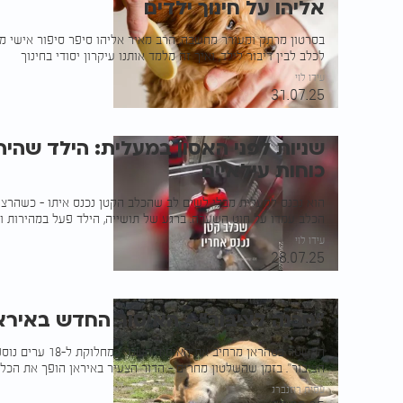
אליהו על חינוך ילדים
בסרטון מרתק ומעורר מחשבה, הרב מאיר אליהו סיפר סיפור אישי מפ
לכלב לבין דיבור לילד, ואיך זה מלמד אותנו עיקרון יסודי בחינוך
עידו לוי
31.07.25
שניות לפני האסון במעלית: הילד שהיה
כוחות עילאיים
הוא נכנס למעלית מבלי לשים לב שהכלב הקטן נכנס איתו – כשהרצו
הכלב עמדו על חוט השערה. ברגע של תושייה, הילד פעל במהירות וה
עידו לוי
28.07.25
"סכנה לציבור" - האיסור החדש באיראן
המשטר בטהראן מרחיב 
הציבור". בזמן שהשלטון מחרים - הדור הצעיר באיראן הופך את הכל
עמית רוזנברג