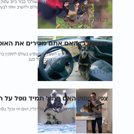
תיעוד מרגש: לוחמי האש הוזעקו לחלץ כלב שנלכד בבור ביוב עמוק ב
אך מוצלח, הצליחו להוציא את בעל החיים בשלום ולהשיב אותו לבעל
דניאל הלוי
01.01.25
מצב כלב: האם אתם מכירים את האופצ
לאחר שאדם שלח הודעה לאיש העשיר והמשפיע בעולם להתקין ברכב
מצב שמאפשר להשאיר בעלי חיים ברכב בכל מצב
אביחי רוזנמן
13.11.24
צפו בניסוי: האם חתול תמיד נופל על ה
ישנה אמרה ידועה כי החתול תמיד נופל על רגליו, האם זה נכון? צפו
אביחי רוזנמן
21.08.24