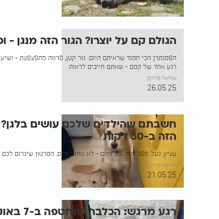
09.06.25
הגולם קם על יוצרו? הגור הזה מנגן - ו
הפסנתרן הכי חמוד שראיתם היום: גור קטן, פרווה מתפצפצת - ושיע
רגע אחד של קסם - שאתם חייבים לראות
אוריאל פדרמן
26.05.25
חשבתם שהילדים שלכם עושים בלגן? 
הזה ב-30 דקות
עציץ, נעל, ספה ומה שביניהם - לא נותרו חיים. הסרטון שיגרום לכם
אוריאל פדרמן
21.05.25
רגע מרגש: הכלבה שנחטפה ב-7 באוקטובר - חזרה