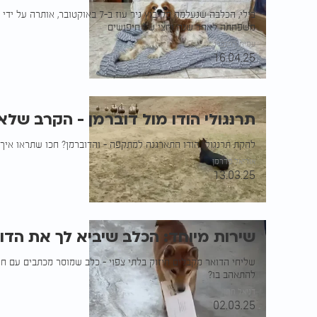
בילי, הכלבה שנעלמה מקיבוץ ניר עוז ב-7 בא
משפחתה לאחר שנה וחצי של חיפושים
עמית רוזנברג
16.04.25
תרנגולי הודו מול דוברמן - הקרב שלא
להקת תרנגולי הודו התארגנה למתקפה - והדוברמן? חכו שתראו איך 
אוריאל פדרמן
13.03.25
שירות מיוחד: הכלב שיביא לך את הד
שליחי הדואר מקבלים חיזוק בלתי צפוי - כלב שמוסר מכתבים עם חי
להתאהב בו?
דניאל חתן
02.03.25