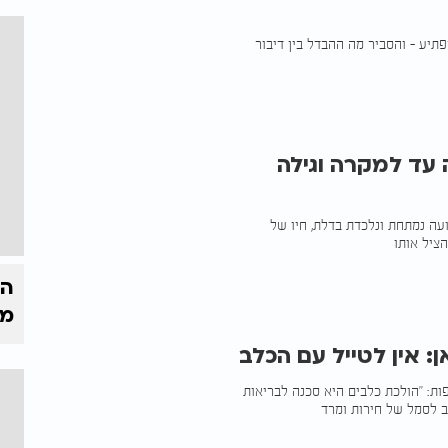
תיע – והסביר מה ההבדל בין דיבור
 עד למקרה וגילה
עה נמתחת ונלכדת בדלת, חיו של
ציל אותו
הק
מי
: אין לטייל עם הכלב
את האיסור השנוי במחלוקת ל-18 ערים נוספות: "הולכת כלבים היא סכנה לבריאות
ב לסמל של חירות ומרד