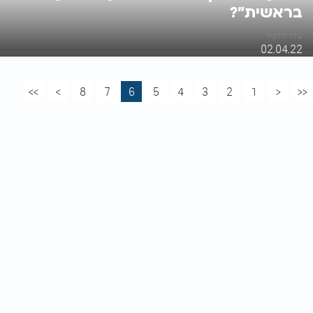
בראשית"?
עידו יחזקאל
02.04.22
>>
>
8
7
6
5
4
3
2
1
<
<<