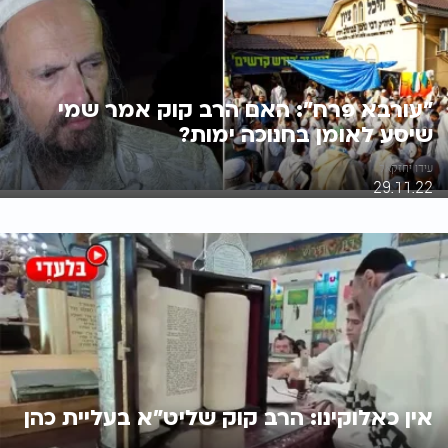
"עורבא פרח": האם הרב קוק אמר שמי
שיסע לאומן בחנוכה ימות?
עידו יחזקאל
29.11.22
אין כאלוקינו: הרב קוק שליט"א בעליית כהן