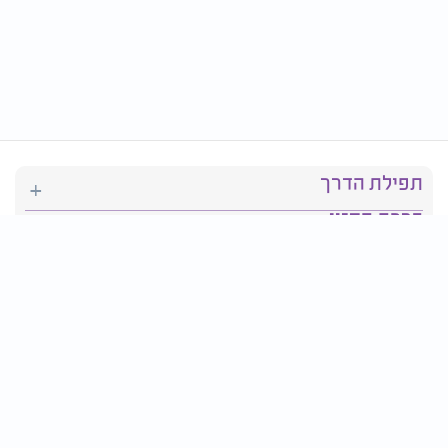
תפילת הדרך
ברכת המזון
יהדות
סידור תפילה
בריאות
חגים ומועדים