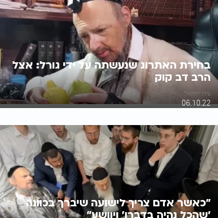
בחירת האתרוג שנעשתה על ידי גורל: אצל
הרב דב קוק
עידו יחזקאל
06.10.22
"כאשר אדם צריך לישועה שיברך בכוונה
'שהכל נהיה בדברו' ויוושע"