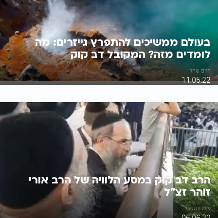
בעולם ממשיכים להתפרץ גייזרים: מה
לומדים מזה? המקובל דב קוק
חיים שחר
11.05.22
הרב דב קוק במסע הלוויה של הרב אורי
זוהר זצ"ל
עידו יחזקאל
06.06.22