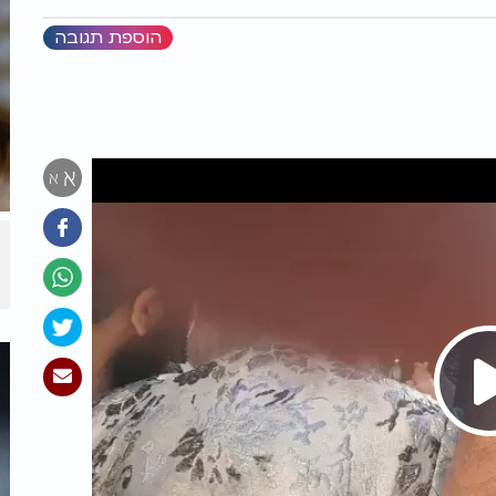
הוספת תגובה
א
א