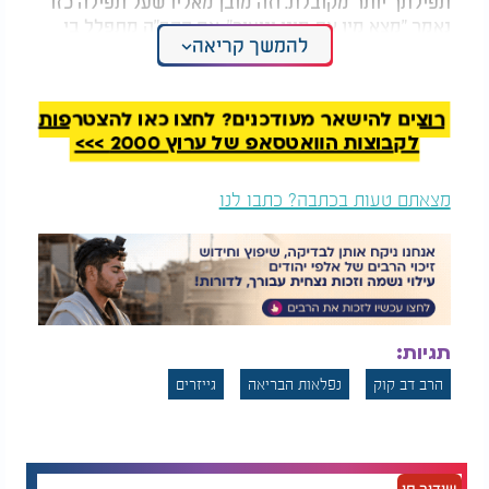
תפילתך יותר מקובלת. וזה מובן מאליו שעל תפילה כזו
נאמר "מצא מין את מינו וניעור". אם הקב"ה מתפלל בי
להמשך קריאה
הרי זה ממש "אתה אחד ושמך אחד ומי כעמך כישראל
גוי אחד בארץ".
רוצים להישאר מעודכנים? לחצו כאן להצטרפות
לקבוצות הוואטסאפ של ערוץ 2000 >>>
מצאתם טעות בכתבה? כתבו לנו
תגיות:
הרב דב קוק
נפלאות הבריאה
גייזרים
שידור חי