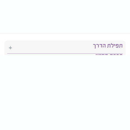
תפילת הדרך
ברכת המזון
יהדות
סידור תפילה
בריאות
חגים ומועדים