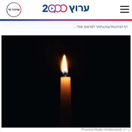
שידור חי
דף הבית
חדשות
הותר לפרסום: סמל רותם ינאי הי"ד נפלה מפגיעת רחפן נפץ
(צילום: Proxima Studio/shutterstock)