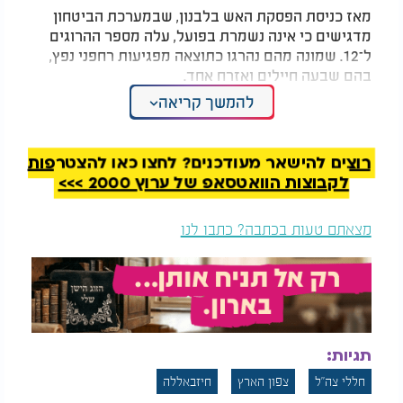
מאז כניסת הפסקת האש בלבנון, שבמערכת הביטחון
מדגישים כי אינה נשמרת בפועל, עלה מספר ההרוגים
ל־12. שמונה מהם נהרגו כתוצאה מפגיעות רחפני נפץ,
בהם שבעה חיילים ואזרח אחד.
להמשך קריאה
באירוע נוסף שאירע אתמול, שני לוחמי גולני נפצעו
באורח קל מירי נ"ט לעבר כוח צה"ל שפעל בדרום לבנון.
השניים פונו לבית החולים זיו בצפת.
רוצים להישאר מעודכנים? לחצו כאן להצטרפות
לקבוצות הוואטסאפ של ערוץ 2000 >>>
מצאתם טעות בכתבה? כתבו לנו
תגיות:
חללי צה"ל
צפון הארץ
חיזבאללה