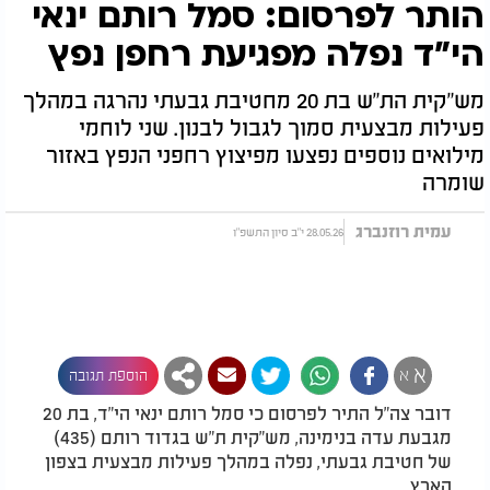
הותר לפרסום: סמל רותם ינאי
הי"ד נפלה מפגיעת רחפן נפץ
מש"קית הת"ש בת 20 מחטיבת גבעתי נהרגה במהלך
פעילות מבצעית סמוך לגבול לבנון. שני לוחמי
מילואים נוספים נפצעו מפיצוץ רחפני הנפץ באזור
שומרה
עמית רוזנברג
28.05.26 י"ב סיון התשפ"ו
א
א
הוספת תגובה
דובר צה"ל התיר לפרסום כי סמל רותם ינאי הי"ד, בת 20
מגבעת עדה בנימינה, מש"קית ת"ש בגדוד רותם (435)
של חטיבת גבעתי, נפלה במהלך פעילות מבצעית בצפון
הארץ.