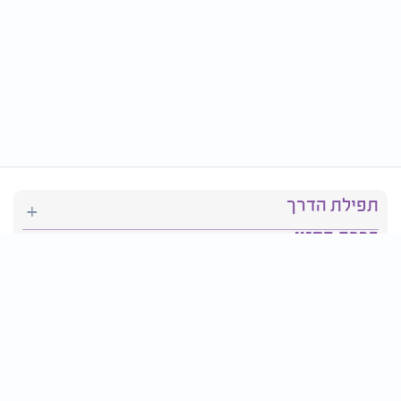
תפילת הדרך
ברכת המזון
יהדות
סידור תפילה
בריאות
חגים ומועדים