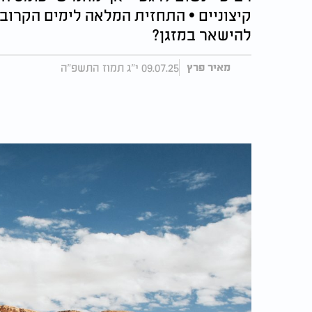
קיצוניים • התחזית המלאה לימים הקרובי
להישאר במזגן?
09.07.25 י"ג תמוז התשפ"ה
מאיר פרץ