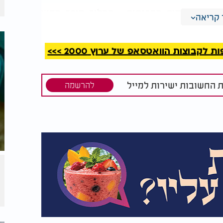
של התחממות הדרגתית - תהליך מוכר בקיץ
קריאה
דרך: להמעיט בפעילות גופנית בשעות החמות,
מים קרים וצל.
קבוצות הוואטסאפ של ערוץ 2000 >>>
ת החשובות ישירות למייל
להרשמה