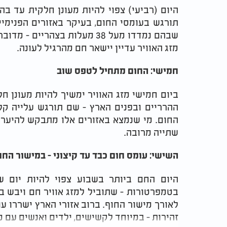
היום (רביעי) צפוי להיות מעונן חלקית עד ב
תורגש בעומסי החום, בעיקר באזורים הפנימי
שבהם נמדדו מעל 38 מעלות בצהר
מזג האוויר עדיין יישאר חם מהרגיל לעונה.
חמישי: החום מתחיל לטפס שוב
ביום חמישי מזג האוויר ימשיך להיות מעונן חל
ההרריים ובפנים הארץ - שם תורגש עלייה קל
החום. מי שנמצא באזורים אלו מתבקש להיערך
שתייה מרובה.
השישי: עומס חום כבד עד קיצוני - במישור החו
היום החם ביותר בשבוע צפוי להיות יום ש
בטמפרטורות - שתוביל למזג אוויר חם ויבש בה
לאורך מישור החוף. ברוב אזורי הארץ ישררו ע
זהירות - במיוחד לקשישים, ילדים ואנשים עם 