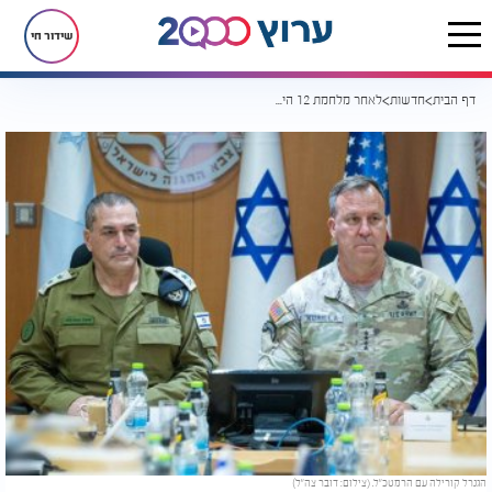
שידור חי
דף הבית
חדשות
לאחר מלחמת 12 הימים: מפקד פיקוד המרכז של ארה"ב הגיע ארצה
הגנרל קורילה עם הרמטכ"ל. (צילום: דובר צה"ל)