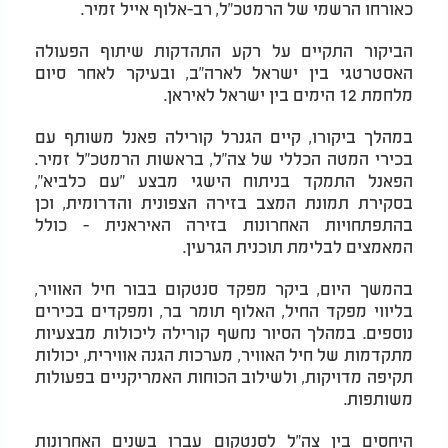
כאורחו הרשמי של הרמטכ"ל, רב-אלוף אייל זמיר.
הביקור התקיים על רקע התהדקות שיתוף הפעולה
האסטרטגי בין ישראל לארה"ב, ובעיקר לאחר סיום
מלחמת 12 הימים בין ישראל לאיראן.
במהלך ביקורו, קיים הגנרל קורילה פאנל משותף עם
בכירי המטה הכללי של צה"ל, בראשות הרמטכ"ל זמיר.
הפאנל התמקד בניתוח הישגי מבצע "עם כלביא",
בסקירת תמונת המצב בזירה הצפונית והדרומית, וכן
בהתפתחויות האחרונות בזירה האיראנית - כולל
המאמצים לבלימת תוכנית הגרעין.
בהמשך היום, ביקר מפקד סנטקום בבור חיל האוויר,
בליווי מפקד החיל, האלוף תומר בר, ומפקדים בכירים
נוספים. במהלך הסיור נחשף קורילה ליכולות מבצעיות
מתקדמות של חיל האוויר, מערכות הגנה אווירית, יכולות
תקיפה מדויקות, ולשילוב הכוחות האמריקניים בפעולות
משותפות.
היחסים בין צה"ל לסנטקום עברו בשנים האחרונות