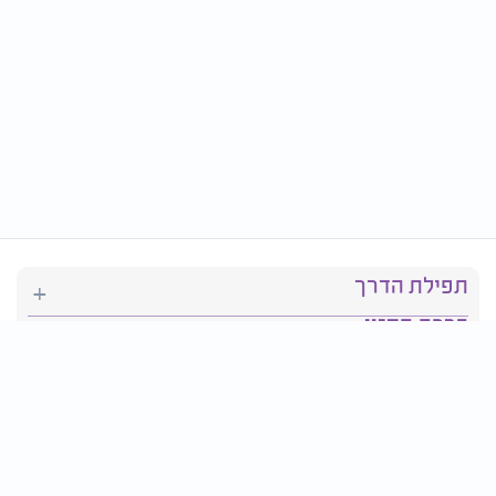
תפילת הדרך
ברכת המזון
יהדות
סידור תפילה
בריאות
חגים ומועדים