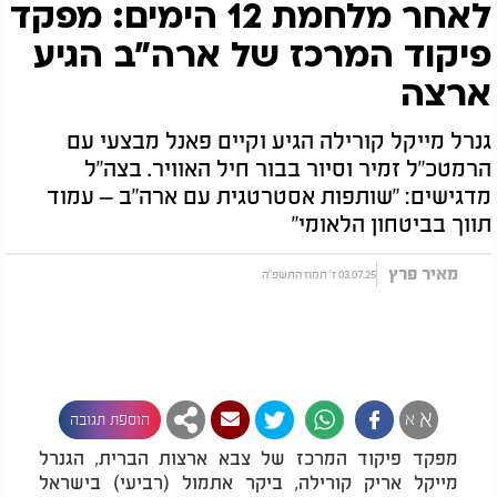
לאחר מלחמת 12 הימים: מפקד
פיקוד המרכז של ארה"ב הגיע
ארצה
גנרל מייקל קורילה הגיע וקיים פאנל מבצעי עם
הרמטכ"ל זמיר וסיור בבור חיל האוויר. בצה"ל
מדגישים: "שותפות אסטרטגית עם ארה"ב – עמוד
תווך בביטחון הלאומי"
מאיר פרץ
03.07.25 ז' תמוז התשפ"ה
א
א
הוספת תגובה
מפקד פיקוד המרכז של צבא ארצות הברית, הגנרל
מייקל אריק קורילה, ביקר אתמול (רביעי) בישראל