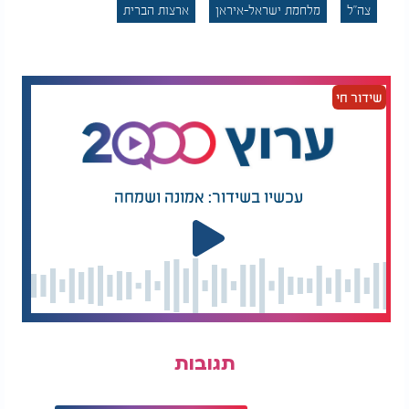
צה"ל
מלחמת ישראל-איראן
ארצות הברית
שידור חי
עכשיו בשידור: אמונה ושמחה
תגובות