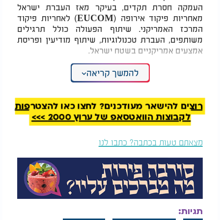
העמקה חסרת תקדים, בעיקר מאז העברת ישראל
מאחריות פיקוד אירופה (EUCOM) לאחריות פיקוד
המרכז האמריקני. שיתוף הפעולה כולל תרגילים
משותפים, העברת טכנולוגיות, שיתוף מודיעין ופריסת
אמצעים אמריקניים בשטח ישראל.
הגנרל קורילה עצמו התבטא בעבר על הברית עם
להמשך קריאה
ישראל כ"ברית ברזל שאינה תלויה בזמן או באנשים",
ובצה"ל רואים בו שותף אסטרטגי ראשון במעלה.
רוצים להישאר מעודכנים? לחצו כאן להצטרפות
מצה"ל נמסר: "צה"ל רואה חשיבות עצומה בקשר ההדוק
לקבוצות הוואטסאפ של ערוץ 2000 >>>
עם צבא ארצות הברית, ומודה למפקד סנטקום על
שיתוף הפעולה האסטרטגי והמודיעיני במהלך מבצע
מצאתם טעות בכתבה? כתבו לנו
'עם כלביא'".
תגיות: