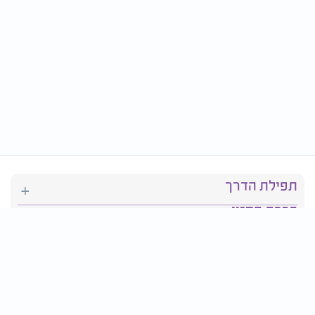
תפילת הדרך
ברכת המזון
יהדות
סידור תפילה
בריאות
חגים ומועדים