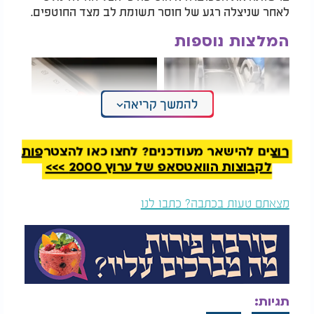
לאחר שניצלה רגע של חוסר תשומת לב מצד החוטפים.
המלצות נוספות
להמשך קריאה
רוצים להישאר מעודכנים? לחצו כאן להצטרפות
הלם: זה מה שתיעד
פיצ'ר חדש בדרך ל-
נוסע באוטובוס
whatsapp: כך ייראו
לקבוצות הוואטסאפ של ערוץ 2000 >>>
מעמנואל
העדכונים החדשים
בערוצים
מצאתם טעות בכתבה? כתבו לנו
אלא שלפי ממצאי החקירה, בעלה של נפולס ואחיה הם
אלה שפנו אל החוטפים ושילמו להם כדי לביים את
החטיפה. על פי החשד, המטרה הייתה להעביר 40 מיליון
פסו מכספי העירייה כתשלום כופר, ובכך להסתיר
מעילה בכספי הציבור, שלפי החשד אורגנה בידי נפולס
עצמה.
תגיות: