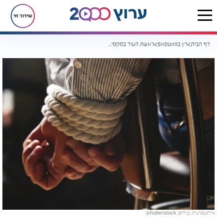
שידור חי
דף הבית
רץ בוואטסאפ
ראשת העיר במקסיקו נחטפה, אבל אז התברר שהסיפור הפוך לגמרי
אילוטסרציה. (צילום: shutterstock)