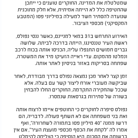
שמטלטלת את המדינה. החוקרים טוענים כי ייתכן
שהחטיפה כלל לא הייתה אמיתית, אלא חלק מתוכנית
שנועדה להסתיר חשד למעילה במיליוני פסו (המטבע
המקסיקני) מכספי הציבור.
האירוע התרחש ב31 במאי למניינם, כאשר ננסי נפולס,
ראשת העיר טננסינגו, הייתה בדרכה לביתה. שלושה
גברים חמושים התנפלו עליה, הכניסו אותה בכוח לרכב
ונמלטו מהמקום. עדי ראייה הזעיקו מיד את המשטרה,
שפתחה בסריקות באזור בניסיון לאתר אותה.
זמן קצר לאחר מכן נמצאה נפולס בדרך מבודדת, לאחר
שביקשה מעוברי אורח ליצור קשר עם בעלה. אלא
שככל שהחקירה התקדמה, החוקרים החלו להבחין
בשורה של סתירות בגרסאות שנמסרו.
נפולס סיפרה לחוקרים כי החוטפים איימו לרצוח אותה
ואת בני משפחתה אם לא תשתף פעולה. לדבריה, הם
דרשו ממנה "40 מיליון פסו בתמורה לשחרורה", ואף
אמרו לה "לקחת את הכסף מכספי מועצת העיר", אם אין
ברשותה את הסכום. היא הוסיפה כי הצליחה להימלט