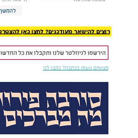
להמשך 
בתוכנית, ועל 4.5 שקלים ל 100 גרם במכולות, מינימרקטים ונקודות מכירה נוספות.
רוצים להישאר מעודכנים? לחצו כאן להצטרפות ל
כחלק מהמהלך, היבואנים שיזכו במכסה יקבלו א
בהיקף נוסף של 45 אחוזים מהמכסה
הירשמו לניוזלטר שלנו ותקבלו את כל החדשו
להרחיב גם את מגוון הגבינות המיובאות שיוצעו
מצאתם טעות בכתבה? כתבו לנו
א
לייבא את הגבינות ללא תשלום מכס.
כזכור, שר האוצר בצלאל סמוטריץ' ניסה במש
דובר על יבוא מוצרי חלב מחו"ל, בדגש על גבינ