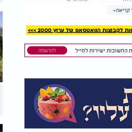
קריאה
לפי תנאי ההליך, מחיר הגבינה לצרכן לא יעלה על 4 שקלים ל 100 גרם ברשתות שישתתפו
קבוצות הוואטסאפ של ערוץ 2000 >>>
פשרות לייבא בפטור ממכס גם גבינות פרימיום,
 שתוקצה להם. במשרד הכלכלה מעריכים כי הצעד צפוי
ת החשובות ישירות למייל
להרשמה
 לצרכנים.
ת הבקשות לקבלת המכסה ניתן להגיש עד 26 ביולי. לאחר מכן ייקבעו היבואנים שיזכו בזכות
ך תקופה לקדם את רפורמת החלב, שבמסגרתה
ות. המהלך לא צלח כפי שתוכנן ונשאר מאחור.