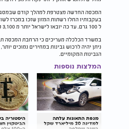
המכסה החדשה מצטרפת למהלך קודם שבמסגרתו
ל 100 גרם. עד כה יובאו לישראל יותר מ 3,100 טונות גבינה מתוך מכסה כוללת של 5,503 טונות.
במשרד הכלכלה מעריכים כי הרחבת המכסה תא
ניתן יהיה לרכוש גבינות במחירים נמוכים יותר,
הגבינות המקומיים.
המלצות נוספות
מגפת התאונות עלתה
היסטוריה בש
למדינה 20 מיליארד שקל
הביטקוין חצ
בשנה שחלפה
ה-100 אלף דולר